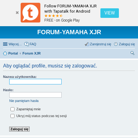
Follow FORUM-YAMAHA XJR
with Tapatalk for Android
VIEW
FREE - on Google Play
FORUM-YAMAHA XJR
Więcej…
FAQ
Zarejestruj się
Zaloguj się
Portal
Forum XJR
zu
Aby oglądać profile, musisz się zalogować.
kaj
Nazwa użytkownika:
Hasło:
Nie pamiętam hasła
Zapamiętaj mnie
Ukryj mój status podczas tej sesji