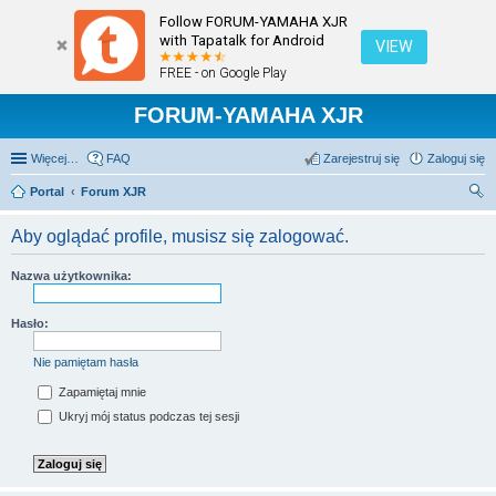
Follow FORUM-YAMAHA XJR
with Tapatalk for Android
VIEW
FREE - on Google Play
FORUM-YAMAHA XJR
Więcej…
FAQ
Zarejestruj się
Zaloguj się
Portal
Forum XJR
zu
Aby oglądać profile, musisz się zalogować.
kaj
Nazwa użytkownika:
Hasło:
Nie pamiętam hasła
Zapamiętaj mnie
Ukryj mój status podczas tej sesji