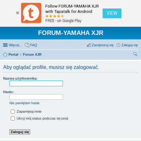
Follow FORUM-YAMAHA XJR
with Tapatalk for Android
VIEW
FREE - on Google Play
FORUM-YAMAHA XJR
Więcej…
FAQ
Zarejestruj się
Zaloguj się
Portal
Forum XJR
zu
Aby oglądać profile, musisz się zalogować.
kaj
Nazwa użytkownika:
Hasło:
Nie pamiętam hasła
Zapamiętaj mnie
Ukryj mój status podczas tej sesji