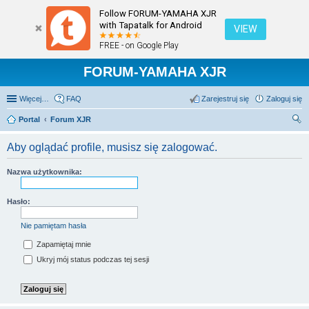
Follow FORUM-YAMAHA XJR
with Tapatalk for Android
VIEW
FREE - on Google Play
FORUM-YAMAHA XJR
Więcej…
FAQ
Zarejestruj się
Zaloguj się
Portal
Forum XJR
zu
Aby oglądać profile, musisz się zalogować.
kaj
Nazwa użytkownika:
Hasło:
Nie pamiętam hasła
Zapamiętaj mnie
Ukryj mój status podczas tej sesji