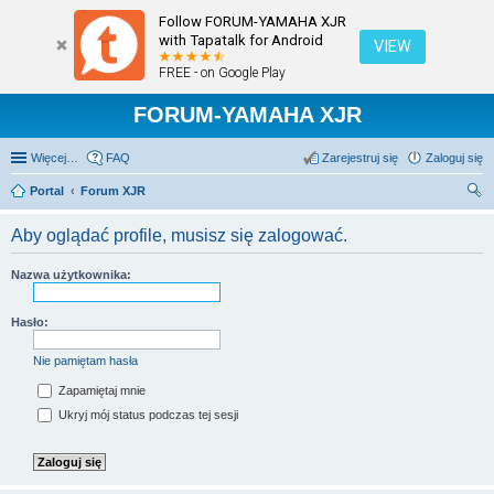
Follow FORUM-YAMAHA XJR
with Tapatalk for Android
VIEW
FREE - on Google Play
FORUM-YAMAHA XJR
Więcej…
FAQ
Zarejestruj się
Zaloguj się
Portal
Forum XJR
zu
Aby oglądać profile, musisz się zalogować.
kaj
Nazwa użytkownika:
Hasło:
Nie pamiętam hasła
Zapamiętaj mnie
Ukryj mój status podczas tej sesji