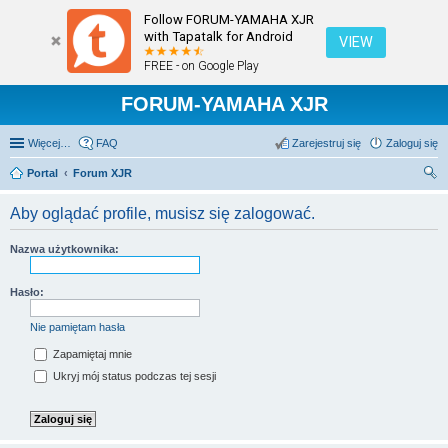
Follow FORUM-YAMAHA XJR
with Tapatalk for Android
VIEW
FREE - on Google Play
FORUM-YAMAHA XJR
Więcej…
FAQ
Zarejestruj się
Zaloguj się
Portal
Forum XJR
zu
Aby oglądać profile, musisz się zalogować.
kaj
Nazwa użytkownika:
Hasło:
Nie pamiętam hasła
Zapamiętaj mnie
Ukryj mój status podczas tej sesji