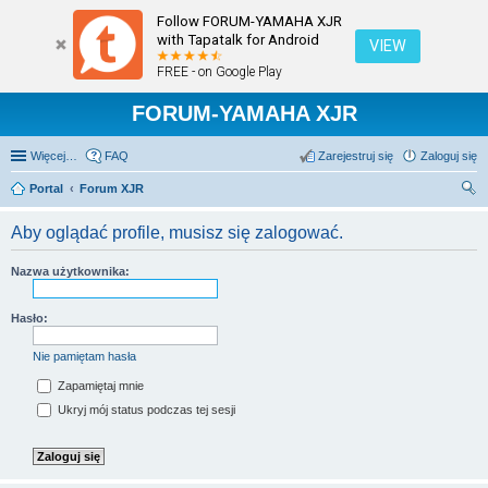
Follow FORUM-YAMAHA XJR
with Tapatalk for Android
VIEW
FREE - on Google Play
FORUM-YAMAHA XJR
Więcej…
FAQ
Zarejestruj się
Zaloguj się
Portal
Forum XJR
zu
Aby oglądać profile, musisz się zalogować.
kaj
Nazwa użytkownika:
Hasło:
Nie pamiętam hasła
Zapamiętaj mnie
Ukryj mój status podczas tej sesji