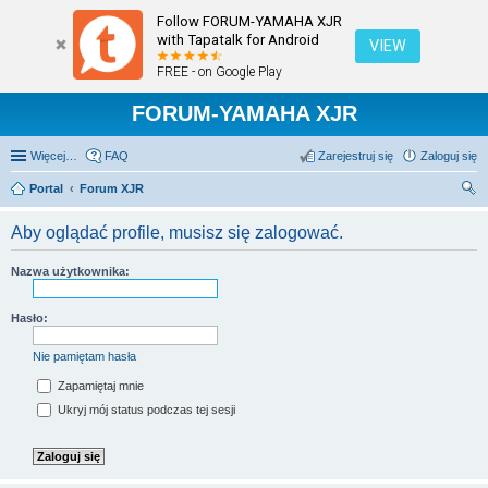
Follow FORUM-YAMAHA XJR
with Tapatalk for Android
VIEW
FREE - on Google Play
FORUM-YAMAHA XJR
Więcej…
FAQ
Zarejestruj się
Zaloguj się
Portal
Forum XJR
zu
Aby oglądać profile, musisz się zalogować.
kaj
Nazwa użytkownika:
Hasło:
Nie pamiętam hasła
Zapamiętaj mnie
Ukryj mój status podczas tej sesji