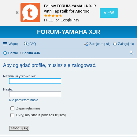
Follow FORUM-YAMAHA XJR
with Tapatalk for Android
VIEW
FREE - on Google Play
FORUM-YAMAHA XJR
Więcej…
FAQ
Zarejestruj się
Zaloguj się
Portal
Forum XJR
zu
Aby oglądać profile, musisz się zalogować.
kaj
Nazwa użytkownika:
Hasło:
Nie pamiętam hasła
Zapamiętaj mnie
Ukryj mój status podczas tej sesji