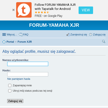
Follow FORUM-YAMAHA XJR
with Tapatalk for Android
VIEW
FREE - on Google Play
FORUM-YAMAHA XJR
Więcej…
FAQ
Zarejestruj się
Zaloguj się
Portal
Forum XJR
zu
Aby oglądać profile, musisz się zalogować.
kaj
Nazwa użytkownika:
Hasło:
Nie pamiętam hasła
Zapamiętaj mnie
Ukryj mój status podczas tej sesji