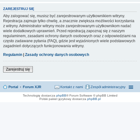
ZAREJESTRUJ SIĘ
Aby zalogować się, musisz być zarejestrowanym użytkownikiem witryny.
Rejestracja zajmuje tylko chwilę, a znacznie zwiększa możliwości korzystania
z witryny. Administrator witryny może zarejestrowanym użytkownikom nadać
wiele dodatkowych uprawnień. Przed rejestracją zapoznaj się z naszym
regulaminem, zasadami ochrony danych osobowych oraz z odpowiedziami na
często zadawane pytania (FAQ), gdzie jest wyjaśnionych wiele podstawowych
zagadnień dotyczących funkcjonowania witryny.
Regulamin
|
Zasady ochrony danych osobowych
Zarejestruj się
Portal
Forum XJR
Kontakt z nami
Zespół administracyjny
Technologię dostarcza
phpBB
® Forum Software © phpBB Limited
Polski pakiet językowy dostarcza
phpBB.pl