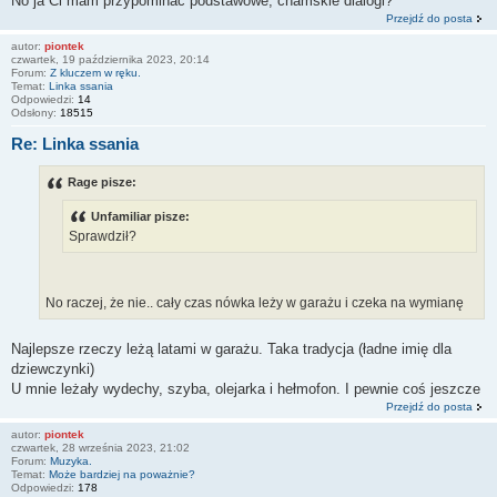
No ja Ci mam przypominać podstawowe, chamskie dialogi?
Przejdź do posta
autor:
piontek
czwartek, 19 października 2023, 20:14
Forum:
Z kluczem w ręku.
Temat:
Linka ssania
Odpowiedzi:
14
Odsłony:
18515
Re: Linka ssania
Rage pisze:
Unfamiliar pisze:
Sprawdził?
No raczej, że nie.. cały czas nówka leży w garażu i czeka na wymianę
Najlepsze rzeczy leżą latami w garażu. Taka tradycja (ładne imię dla
dziewczynki)
U mnie leżały wydechy, szyba, olejarka i hełmofon. I pewnie coś jeszcze
Przejdź do posta
autor:
piontek
czwartek, 28 września 2023, 21:02
Forum:
Muzyka.
Temat:
Może bardziej na poważnie?
Odpowiedzi:
178