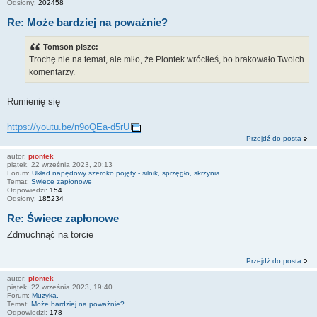
Odsłony:
202458
Re: Może bardziej na poważnie?
Tomson pisze:
Trochę nie na temat, ale miło, że Piontek wróciłeś, bo brakowało Twoich
komentarzy.
Rumienię się
https://youtu.be/n9oQEa-d5rU
Przejdź do posta
autor:
piontek
piątek, 22 września 2023, 20:13
Forum:
Układ napędowy szeroko pojęty - silnik, sprzęgło, skrzynia.
Temat:
Świece zapłonowe
Odpowiedzi:
154
Odsłony:
185234
Re: Świece zapłonowe
Zdmuchnąć na torcie
Przejdź do posta
autor:
piontek
piątek, 22 września 2023, 19:40
Forum:
Muzyka.
Temat:
Może bardziej na poważnie?
Odpowiedzi:
178