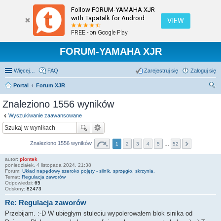
Follow FORUM-YAMAHA XJR
with Tapatalk for Android
VIEW
FREE - on Google Play
FORUM-YAMAHA XJR
Więcej…
FAQ
Zarejestruj się
Zaloguj się
Portal
Forum XJR
zu
Znaleziono 1556 wyników
kaj
Wyszukiwanie zaawansowane
Znaleziono 1556 wyników
1
2
3
4
5
…
52
autor:
piontek
poniedziałek, 4 listopada 2024, 21:38
Forum:
Układ napędowy szeroko pojęty - silnik, sprzęgło, skrzynia.
Temat:
Regulacja zaworów
Odpowiedzi:
65
Odsłony:
82473
Re: Regulacja zaworów
Przebijam. :-D W ubiegłym stuleciu wypolerowałem blok sinika od