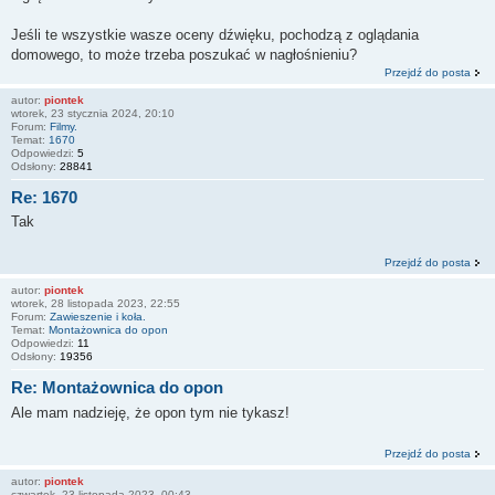
Jeśli te wszystkie wasze oceny dźwięku, pochodzą z oglądania
domowego, to może trzeba poszukać w nagłośnieniu?
Przejdź do posta
autor:
piontek
wtorek, 23 stycznia 2024, 20:10
Forum:
Filmy.
Temat:
1670
Odpowiedzi:
5
Odsłony:
28841
Re: 1670
Tak
Przejdź do posta
autor:
piontek
wtorek, 28 listopada 2023, 22:55
Forum:
Zawieszenie i koła.
Temat:
Montażownica do opon
Odpowiedzi:
11
Odsłony:
19356
Re: Montażownica do opon
Ale mam nadzieję, że opon tym nie tykasz!
Przejdź do posta
autor:
piontek
czwartek, 23 listopada 2023, 00:43