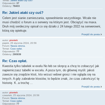
Temat:
Jakieś ataki czy cuś?
Odpowiedzi:
37
Odsłony:
78403
Re: Jakieś ataki czy cuś?
Celem jest sianie zamieszania, spowolnienie wszystkiego. Wcale nie
musi chodzić o forum a o serwery na którym jest. Obciążyć na maxa.
Druh mój serdeczny opisał co się działo z 24 lutego 2022 na serwerowni,
którą się opiekuje.
Przejdź do posta
autor:
piontek
piątek, 26 stycznia 2024, 20:56
Forum:
Nasza strona.
Temat:
Czas opłat.
Odpowiedzi:
77
Odsłony:
290939
Re: Czas opłat.
Kwestia tylko tabelek w exelu No łeb se skręcę a chcę to zobaczyć jak
napierniczasz tabelki w excelu. A poza tym, do głównej myśli: jakoś
zawsze się znajdzie ktoś, kto wrzuci wdowi grosz i nie ogląda się na
innych. A gdy zabraknie ktosiów, to będzie znak, że czas zakończyć tę
historię. K..a trochę ...
Przejdź do posta
autor:
piontek
czwartek, 25 stycznia 2024, 20:56
Forum:
Nasza strona.
Temat:
Czas opłat.
Odpowiedzi:
77