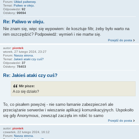
Forum:
Układ paliwowy.
Temat:
Paliwo w oleju.
Odpowiedzi:
92
Odsłony:
99694
Re: Paliwo w oleju.
Nie znam się, więc się wypowiem: ile kosztuje filtr, żeby było warto na
nim oszczędzić? Podpowiedź: wymień i nie martw się.
Przejdź do posta
autor:
piontek
wtorek, 27 lutego 2024, 23:27
Forum:
Nasza strona.
Temat:
Jakieś ataki czy cuś?
Odpowiedzi:
37
Odsłony:
78403
Re: Jakieś ataki czy cuś?
Mir pisze:
A co się działo?
To, co pisałem powyżej - nie samo łamanie zabezpieczeń ale
przeciążanie serwerów i wieszanie aplikacji komunikacyjnych. Uspokoiło
się gdy Anonymous, zewsząd zaczęła im robić to samo
Przejdź do posta
autor:
piontek
czwartek, 22 lutego 2024, 16:12
Forum:
Nasza strona.