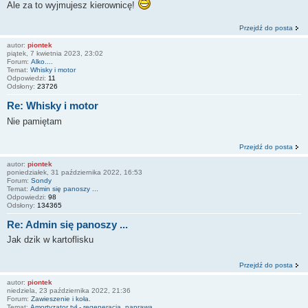
Ale za to wyjmujesz kierownicę!
Przejdź do posta
autor:
piontek
piątek, 7 kwietnia 2023, 23:02
Forum:
Alko....
Temat:
Whisky i motor
Odpowiedzi:
11
Odsłony:
23726
Re: Whisky i motor
Nie pamiętam
Przejdź do posta
autor:
piontek
poniedziałek, 31 października 2022, 16:53
Forum:
Sondy
Temat:
Admin się panoszy ...
Odpowiedzi:
98
Odsłony:
134365
Re: Admin się panoszy ...
Jak dzik w kartoflisku
Przejdź do posta
autor:
piontek
niedziela, 23 października 2022, 21:36
Forum:
Zawieszenie i koła.
Temat:
Amortyzator tył - regeneracja, naprawa