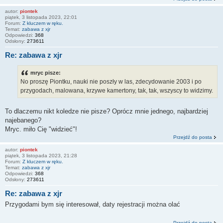
autor:
piontek
piątek, 3 listopada 2023, 22:01
Forum:
Z kluczem w ręku.
Temat:
zabawa z xjr
Odpowiedzi:
368
Odsłony:
273611
Re: zabawa z xjr
mryc pisze:
No proszę Piontku, nauki nie poszły w las, zdecydowanie 2003 i po
przygodach, malowana, krzywe kamertony, tak, tak, wszyscy to widzimy.
To dlaczemu nikt koledze nie pisze? Oprócz mnie jednego, najbardziej
najebanego?
Mryc. miło Cię "widzieć"!
Przejdź do posta
autor:
piontek
piątek, 3 listopada 2023, 21:28
Forum:
Z kluczem w ręku.
Temat:
zabawa z xjr
Odpowiedzi:
368
Odsłony:
273611
Re: zabawa z xjr
Przygodami bym się interesował, daty rejestracji można olać
Przejdź do posta