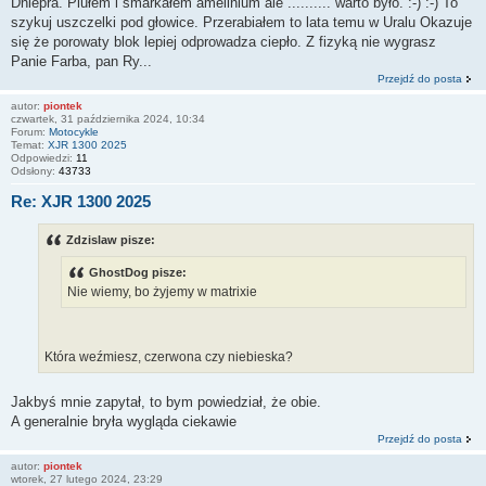
Dniepra. Plułem i smarkałem amelinium ale .......... warto było. :-) :-) To
szykuj uszczelki pod głowice. Przerabiałem to lata temu w Uralu Okazuje
się że porowaty blok lepiej odprowadza ciepło. Z fizyką nie wygrasz
Panie Farba, pan Ry...
Przejdź do posta
autor:
piontek
czwartek, 31 października 2024, 10:34
Forum:
Motocykle
Temat:
XJR 1300 2025
Odpowiedzi:
11
Odsłony:
43733
Re: XJR 1300 2025
Zdzislaw pisze:
GhostDog pisze:
Nie wiemy, bo żyjemy w matrixie
Która weźmiesz, czerwona czy niebieska?
Jakbyś mnie zapytał, to bym powiedział, że obie.
A generalnie bryła wygląda ciekawie
Przejdź do posta
autor:
piontek
wtorek, 27 lutego 2024, 23:29