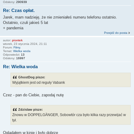
Odsłony:
290939
Re: Czas opłat.
Jarek, mam nadzieję, że nie zmieniałeś numeru telefonu ostatnio.
Ostatnio, czuli jakieś 5 lat
+ pandemia
Przejdź do posta
autor:
piontek
wtorek, 23 stycznia 2024, 21:11
Forum:
Filmy.
Temat:
Wielka woda
Odpowiedzi:
13
Odsłony:
16997
Re: Wielka woda
GhostDog pisze:
Wyjątkiem jest od reguły Vabank
Czez - pan do Ciebie, zapodaj nutę
Zdzislaw pisze:
Znowu w DOPPELGÄNGER, Sobowtór cza było kilka razy przewijać w
tył.
Oglądałem w kinie i było dobrze