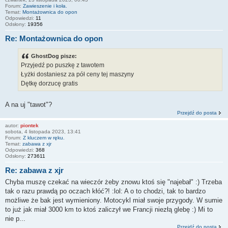
Forum:
Zawieszenie i koła.
Temat:
Montażownica do opon
Odpowiedzi:
11
Odsłony:
19356
Re: Montażownica do opon
GhostDog pisze:
Przyjedź po puszkę z tawotem
Łyżki dostaniesz za pół ceny tej maszyny
Dętkę dorzucę gratis
A na uj "tawot"?
Przejdź do posta
autor:
piontek
sobota, 4 listopada 2023, 13:41
Forum:
Z kluczem w ręku.
Temat:
zabawa z xjr
Odpowiedzi:
368
Odsłony:
273611
Re: zabawa z xjr
Chyba muszę czekać na wieczór żeby znowu ktoś się "najebał" :) Trzeba
tak o razu prawdą po oczach kłóć?! :lol: A o to chodzi, tak to bardzo
możliwe że bak jest wymieniony. Motocykl miał swoje przygody. W sumie
to już jak miał 3000 km to ktoś zaliczył we Francji niezłą glebę :) Mi to
nie p...
Przejdź do posta