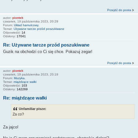
Przejdź do posta
autor:
piontek
czwartek, 19 października 2023, 20:29
Forum:
Układ hamulcowy.
Temat:
Używane tarcze przód poszukiwane
Odpowiedzi:
14
Odsłony:
17041
Re: Używane tarcze przód poszukiwane
Guzik na obchodzi co Ci się chce. Pokazuj zegar!
Przejdź do posta
autor:
piontek
czwartek, 19 października 2023, 20:19
Forum:
Muzyka.
Temat:
miążdzące wałki
Odpowiedzi:
103
Odsłony:
142269
Re: miążdzące wałki
Unfamiliar pisze:
Za co?
Za jajco!