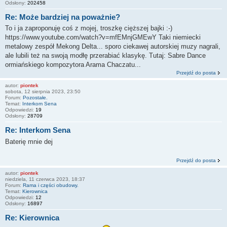
Odsłony:
202458
Re: Może bardziej na poważnie?
To i ja zaproponuję coś z mojej, troszkę cięższej bajki :-)
https://www.youtube.com/watch?v=mfEMnjGMEwY Taki niemiecki
metalowy zespół Mekong Delta... sporo ciekawej autorskiej muzy nagrali,
ale lubili też na swoją modłę przerabiać klasykę. Tutaj: Sabre Dance
ormiańskiego kompozytora Arama Chaczatu...
Przejdź do posta
autor:
piontek
sobota, 12 sierpnia 2023, 23:50
Forum:
Pozostałe.
Temat:
Interkom Sena
Odpowiedzi:
19
Odsłony:
28709
Re: Interkom Sena
Baterię mnie dej
Przejdź do posta
autor:
piontek
niedziela, 11 czerwca 2023, 18:37
Forum:
Rama i części obudowy.
Temat:
Kierownica
Odpowiedzi:
12
Odsłony:
16897
Re: Kierownica