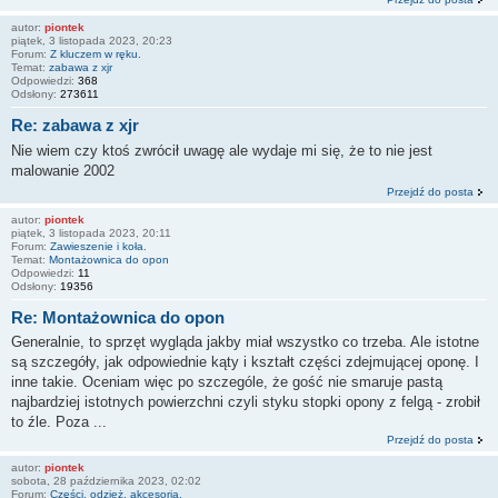
autor:
piontek
piątek, 3 listopada 2023, 20:23
Forum:
Z kluczem w ręku.
Temat:
zabawa z xjr
Odpowiedzi:
368
Odsłony:
273611
Re: zabawa z xjr
Nie wiem czy ktoś zwrócił uwagę ale wydaje mi się, że to nie jest
malowanie 2002
Przejdź do posta
autor:
piontek
piątek, 3 listopada 2023, 20:11
Forum:
Zawieszenie i koła.
Temat:
Montażownica do opon
Odpowiedzi:
11
Odsłony:
19356
Re: Montażownica do opon
Generalnie, to sprzęt wygląda jakby miał wszystko co trzeba. Ale istotne
są szczegóły, jak odpowiednie kąty i kształt części zdejmującej oponę. I
inne takie. Oceniam więc po szczególe, że gość nie smaruje pastą
najbardziej istotnych powierzchni czyli styku stopki opony z felgą - zrobił
to źle. Poza ...
Przejdź do posta
autor:
piontek
sobota, 28 października 2023, 02:02
Forum:
Części, odzież, akcesoria.