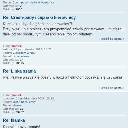
Temat:
Crash-pady i ciężarki kierownicy.
Odpowiedzi:
2
Odsłony:
9650
Re: Crash-pady i ciężarki kierownicy.
Kurła jak zużyłeś ciężarki na kierownicy?!
Przy okazji, nie omieszkam przypomnieć szkoły podstawowej, im ciężej i
dalej od osi obrotu, tym ciężarki lepiej robiom robotem.
Przejdź do posta
autor:
piontek
sobota, 21 października 2023, 14:22
Forum:
Z kluczem w ręku.
Temat:
Linka ssania
Odpowiedzi:
14
Odsłony:
18515
Re: Linka ssania
Nie. Prawie wszystkie poszły w ludzi a hełmofon doczekał się używania
Przejdź do posta
autor:
piontek
czwartek, 19 października 2023, 20:33
Forum:
Układ hamulcowy.
Temat:
klamka
Odpowiedzi:
11
Odsłony:
23902
Re: klamka
Kiedyś to były tematy!