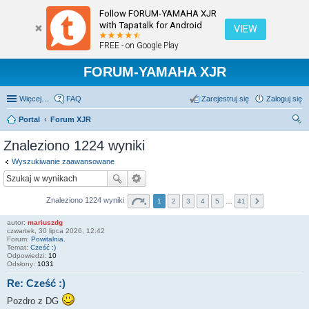
Follow FORUM-YAMAHA XJR
with Tapatalk for Android
VIEW
FREE - on Google Play
FORUM-YAMAHA XJR
Więcej…
FAQ
Zarejestruj się
Zaloguj się
Portal
Forum XJR
zu
Znaleziono 1224 wyniki
kaj
Wyszukiwanie zaawansowane
Znaleziono 1224 wyniki
1
2
3
4
5
…
41
autor:
mariuszdg
czwartek, 30 lipca 2026, 12:42
Forum:
Powitalnia.
Temat:
Cześć :)
Odpowiedzi:
10
Odsłony:
1031
Re: Cześć :)
Pozdro z DG