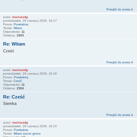
Przejdź do posta
autor:
mariuszdg
poniedziałek, 29 czerwca 2026, 16:17
Forum:
Powitalnia.
Temat:
Witam
Odpowiedzi:
11
Odsłony:
1663
Re: Witam
Cześć
Przejdź do posta
autor:
mariuszdg
poniedziałek, 29 czerwca 2026, 16:16
Forum:
Powitalnia.
Temat:
Cześć
Odpowiedzi:
11
Odsłony:
1504
Re: Cześć
Siemka
Przejdź do posta
autor:
mariuszdg
poniedziałek, 29 czerwca 2026, 16:15
Forum:
Powitalnia.
Temat:
Witam zacne grono