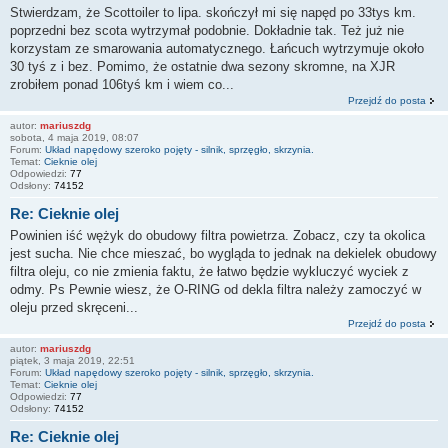
Stwierdzam, że Scottoiler to lipa. skończył mi się napęd po 33tys km.
poprzedni bez scota wytrzymał podobnie. Dokładnie tak. Też już nie
korzystam ze smarowania automatycznego. Łańcuch wytrzymuje około
30 tyś z i bez. Pomimo, że ostatnie dwa sezony skromne, na XJR
zrobiłem ponad 106tyś km i wiem co...
Przejdź do posta
autor:
mariuszdg
sobota, 4 maja 2019, 08:07
Forum:
Układ napędowy szeroko pojęty - silnik, sprzęgło, skrzynia.
Temat:
Cieknie olej
Odpowiedzi:
77
Odsłony:
74152
Re: Cieknie olej
Powinien iść wężyk do obudowy filtra powietrza. Zobacz, czy ta okolica
jest sucha. Nie chce mieszać, bo wygląda to jednak na dekielek obudowy
filtra oleju, co nie zmienia faktu, że łatwo będzie wykluczyć wyciek z
odmy. Ps Pewnie wiesz, że O-RING od dekla filtra należy zamoczyć w
oleju przed skręceni...
Przejdź do posta
autor:
mariuszdg
piątek, 3 maja 2019, 22:51
Forum:
Układ napędowy szeroko pojęty - silnik, sprzęgło, skrzynia.
Temat:
Cieknie olej
Odpowiedzi:
77
Odsłony:
74152
Re: Cieknie olej