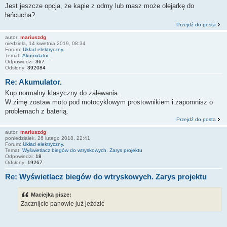
Jest jeszcze opcja, że kapie z odmy lub masz może olejarkę do
łańcucha?
Przejdź do posta
autor:
mariuszdg
niedziela, 14 kwietnia 2019, 08:34
Forum:
Układ elektryczny.
Temat:
Akumulator.
Odpowiedzi:
367
Odsłony:
392084
Re: Akumulator.
Kup normalny klasyczny do zalewania.
W zimę zostaw moto pod motocyklowym prostownikiem i zapomnisz o
problemach z baterią.
Przejdź do posta
autor:
mariuszdg
poniedziałek, 26 lutego 2018, 22:41
Forum:
Układ elektryczny.
Temat:
Wyświetlacz biegów do wtryskowych. Zarys projektu
Odpowiedzi:
18
Odsłony:
19267
Re: Wyświetlacz biegów do wtryskowych. Zarys projektu
Maciejka pisze:
Zacznijcie panowie już jeździć