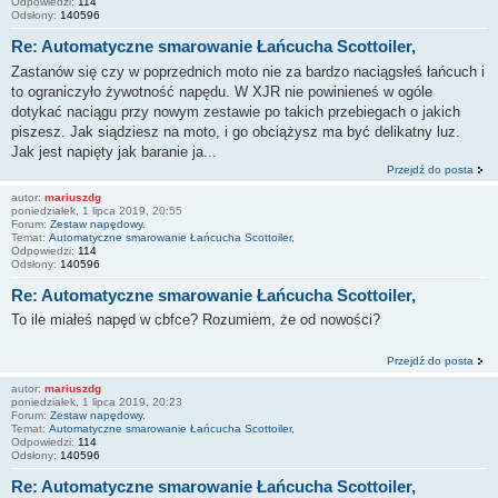
Odpowiedzi:
114
Odsłony:
140596
Re: Automatyczne smarowanie Łańcucha Scottoiler,
Zastanów się czy w poprzednich moto nie za bardzo naciągsłeś łańcuch i
to ograniczyło żywotność napędu. W XJR nie powinieneś w ogóle
dotykać naciągu przy nowym zestawie po takich przebiegach o jakich
piszesz. Jak siądziesz na moto, i go obciążysz ma być delikatny luz.
Jak jest napięty jak baranie ja...
Przejdź do posta
autor:
mariuszdg
poniedziałek, 1 lipca 2019, 20:55
Forum:
Zestaw napędowy.
Temat:
Automatyczne smarowanie Łańcucha Scottoiler,
Odpowiedzi:
114
Odsłony:
140596
Re: Automatyczne smarowanie Łańcucha Scottoiler,
To ile miałeś napęd w cbfce? Rozumiem, że od nowości?
Przejdź do posta
autor:
mariuszdg
poniedziałek, 1 lipca 2019, 20:23
Forum:
Zestaw napędowy.
Temat:
Automatyczne smarowanie Łańcucha Scottoiler,
Odpowiedzi:
114
Odsłony:
140596
Re: Automatyczne smarowanie Łańcucha Scottoiler,