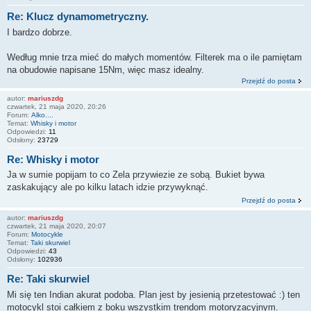
Re: Klucz dynamometryczny.
I bardzo dobrze.
Według mnie trza mieć do małych momentów. Filterek ma o ile pamiętam
na obudowie napisane 15Nm, więc masz idealny.
Przejdź do posta
autor:
mariuszdg
czwartek, 21 maja 2020, 20:26
Forum:
Alko....
Temat:
Whisky i motor
Odpowiedzi:
11
Odsłony:
23729
Re: Whisky i motor
Ja w sumie popijam to co Zela przywiezie ze sobą. Bukiet bywa
zaskakujący ale po kilku latach idzie przywyknąć.
Przejdź do posta
autor:
mariuszdg
czwartek, 21 maja 2020, 20:07
Forum:
Motocykle
Temat:
Taki skurwiel
Odpowiedzi:
43
Odsłony:
102936
Re: Taki skurwiel
Mi się ten Indian akurat podoba. Plan jest by jesienią przetestować :) ten
motocykl stoi całkiem z boku wszystkim trendom motoryzacyjnym.