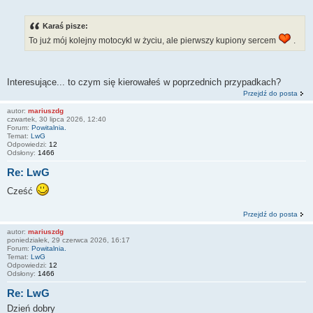
Karaś pisze:
To już mój kolejny motocykl w życiu, ale pierwszy kupiony sercem
.
Interesujące... to czym się kierowałeś w poprzednich przypadkach?
Przejdź do posta
autor:
mariuszdg
czwartek, 30 lipca 2026, 12:40
Forum:
Powitalnia.
Temat:
LwG
Odpowiedzi:
12
Odsłony:
1466
Re: LwG
Cześć
Przejdź do posta
autor:
mariuszdg
poniedziałek, 29 czerwca 2026, 16:17
Forum:
Powitalnia.
Temat:
LwG
Odpowiedzi:
12
Odsłony:
1466
Re: LwG
Dzień dobry