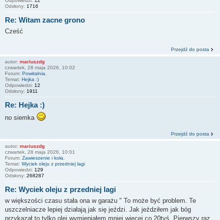
Odpowiedzi:
12
Odsłony:
1716
Re: Witam zacne grono
Cześć
Przejdź do posta
autor:
mariuszdg
czwartek, 28 maja 2026, 10:02
Forum:
Powitalnia.
Temat:
Hejka :)
Odpowiedzi:
12
Odsłony:
1911
Re: Hejka :)
no siemka
Przejdź do posta
autor:
mariuszdg
czwartek, 28 maja 2026, 10:01
Forum:
Zawieszenie i koła.
Temat:
Wyciek oleju z przedniej lagi
Odpowiedzi:
129
Odsłony:
268287
Re: Wyciek oleju z przedniej lagi
w większości czasu stała ona w garażu " To może być problem. Te
uszczelniacze lepiej działają jak się jeździ. Jak jeździłem jak bóg
przykazał to tylko olej wymieniałem mniej więcej co 20tyś. Pierwszy raz