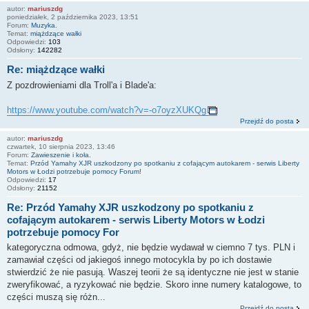
autor:
mariuszdg
poniedziałek, 2 października 2023, 13:51
Forum:
Muzyka.
Temat:
miążdzące wałki
Odpowiedzi:
103
Odsłony:
142282
Re: miążdzące wałki
Z pozdrowieniami dla Troll'a i Blade'a:
https://www.youtube.com/watch?v=-o7oyzXUKQg
Przejdź do posta
autor:
mariuszdg
czwartek, 10 sierpnia 2023, 13:46
Forum:
Zawieszenie i koła.
Temat:
Przód Yamahy XJR uszkodzony po spotkaniu z cofającym autokarem - serwis Liberty
Motors w Łodzi potrzebuje pomocy Forum!
Odpowiedzi:
17
Odsłony:
21152
Re: Przód Yamahy XJR uszkodzony po spotkaniu z
cofającym autokarem - serwis Liberty Motors w Łodzi
potrzebuje pomocy For
kategoryczna odmowa, gdyż, nie będzie wydawał w ciemno 7 tys. PLN i
zamawiał części od jakiegoś innego motocykla by po ich dostawie
stwierdzić że nie pasują. Waszej teorii że są identyczne nie jest w stanie
zweryfikować, a ryzykować nie będzie. Skoro inne numery katalogowe, to
części muszą się różn...
Przejdź do posta