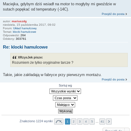
Maciejka, gdybym dziś wsiadł na motor to mogłyby mi gwoździe w
sutach popękać od temperatury (-14C).
Przejdź do posta
autor:
mariuszdg
niedziela, 15 października 2017, 09:02
Forum:
Układ hamulcowy.
Temat:
klocki hamulcowe
Odpowiedzi:
264
Odsłony:
303761
Re: klocki hamulcowe
XRzysJek pisze:
Rozumiem że tylko oryginalne tarcze ?
Takie, jakie zakładają w fabryce przy pierwszym montażu.
Przejdź do posta
Sortuj wg
Znaleziono 1224 wyniki
1
2
3
4
5
…
41