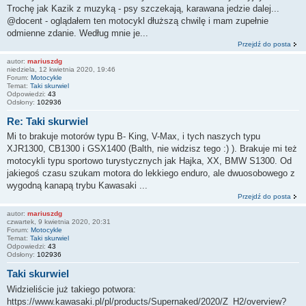
Trochę jak Kazik z muzyką - psy szczekają, karawana jedzie dalej...
@docent - oglądałem ten motocykl dłuższą chwilę i mam zupełnie
odmienne zdanie. Według mnie je...
Przejdź do posta
autor:
mariuszdg
niedziela, 12 kwietnia 2020, 19:46
Forum:
Motocykle
Temat:
Taki skurwiel
Odpowiedzi:
43
Odsłony:
102936
Re: Taki skurwiel
Mi to brakuje motorów typu B- King, V-Max, i tych naszych typu
XJR1300, CB1300 i GSX1400 (Balth, nie widzisz tego :) ). Brakuje mi też
motocykli typu sportowo turystycznych jak Hajka, XX, BMW S1300. Od
jakiegoś czasu szukam motora do lekkiego enduro, ale dwuosobowego z
wygodną kanapą trybu Kawasaki ...
Przejdź do posta
autor:
mariuszdg
czwartek, 9 kwietnia 2020, 20:31
Forum:
Motocykle
Temat:
Taki skurwiel
Odpowiedzi:
43
Odsłony:
102936
Taki skurwiel
Widzieliście już takiego potwora:
https://www.kawasaki.pl/pl/products/Supernaked/2020/Z_H2/overview?