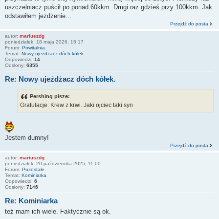
uszczelniacz puścił po ponad 60kkm. Drugi raz gdzieś przy 100kkm. Jak
odstawiłem jeżdżenie...
Przejdź do posta
autor:
mariuszdg
poniedziałek, 18 maja 2026, 15:17
Forum:
Powitalnia.
Temat:
Nowy ujeżdżacz dóch kółek.
Odpowiedzi:
14
Odsłony:
6355
Re: Nowy ujeżdżacz dóch kółek.
Pershing pisze:
Gratulacje. Krew z krwi. Jaki ojciec taki syn
Jestem dumny!
Przejdź do posta
autor:
mariuszdg
poniedziałek, 20 października 2025, 11:00
Forum:
Pozostałe.
Temat:
Kominiarka
Odpowiedzi:
6
Odsłony:
7146
Re: Kominiarka
też mam ich wiele. Faktycznie są ok.