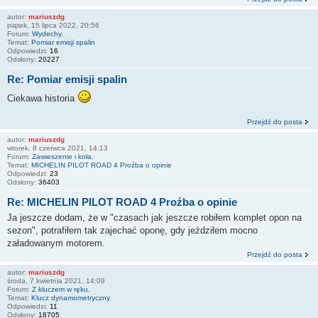
autor:
mariuszdg
piątek, 15 lipca 2022, 20:56
Forum:
Wydechy.
Temat:
Pomiar emisji spalin
Odpowiedzi:
16
Odsłony:
20227
Re: Pomiar emisji spalin
Ciekawa historia
Przejdź do posta
autor:
mariuszdg
wtorek, 8 czerwca 2021, 14:13
Forum:
Zawieszenie i koła.
Temat:
MICHELIN PILOT ROAD 4 Proźba o opinie
Odpowiedzi:
23
Odsłony:
36403
Re: MICHELIN PILOT ROAD 4 Proźba o opinie
Ja jeszcze dodam, że w "czasach jak jeszcze robiłem komplet opon na
sezon", potrafiłem tak zajechać oponę, gdy jeździłem mocno
załadowanym motorem.
Przejdź do posta
autor:
mariuszdg
środa, 7 kwietnia 2021, 14:09
Forum:
Z kluczem w ręku.
Temat:
Klucz dynamometryczny.
Odpowiedzi:
11
Odsłony:
18705