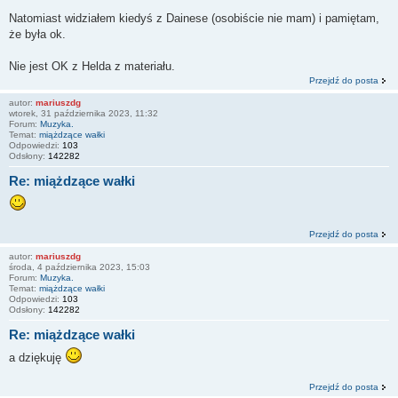
Natomiast widziałem kiedyś z Dainese (osobiście nie mam) i pamiętam,
że była ok.
Nie jest OK z Helda z materiału.
Przejdź do posta
autor:
mariuszdg
wtorek, 31 października 2023, 11:32
Forum:
Muzyka.
Temat:
miążdzące wałki
Odpowiedzi:
103
Odsłony:
142282
Re: miążdzące wałki
Przejdź do posta
autor:
mariuszdg
środa, 4 października 2023, 15:03
Forum:
Muzyka.
Temat:
miążdzące wałki
Odpowiedzi:
103
Odsłony:
142282
Re: miążdzące wałki
a dziękuję
Przejdź do posta