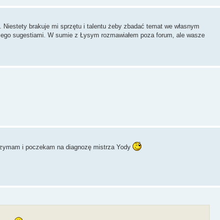
. Niestety brakuje mi sprzętu i talentu żeby zbadać temat we własnym
 Łysego sugestiami. W sumie z Łysym rozmawiałem poza forum, ale wasze
strzymam i poczekam na diagnozę mistrza Yody