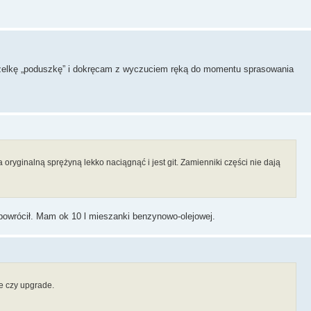
zelkę „poduszkę” i dokręcam z wyczuciem ręką do momentu sprasowania
ba oryginalną sprężyną lekko naciągnąć i jest git. Zamienniki części nie dają
powrócił. Mam ok 10 l mieszanki benzynowo-olejowej.
e czy upgrade.