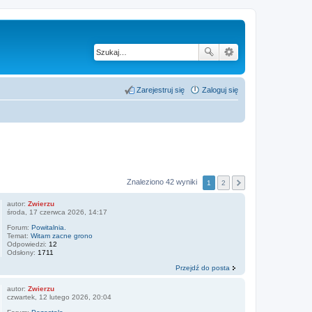
Zarejestruj się
Zaloguj się
Znaleziono 42 wyniki
1
2
autor:
Zwierzu
środa, 17 czerwca 2026, 14:17
Forum:
Powitalnia.
Temat:
Witam zacne grono
Odpowiedzi:
12
Odsłony:
1711
Przejdź do posta
autor:
Zwierzu
czwartek, 12 lutego 2026, 20:04