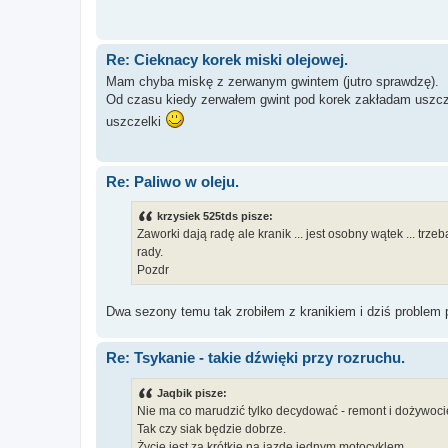
Re: Cieknacy korek miski olejowej.
Mam chyba miskę z zerwanym gwintem (jutro sprawdzę).
Od czasu kiedy zerwałem gwint pod korek zakładam uszc
uszczelki
Re: Paliwo w oleju.
krzysiek 525tds pisze:
Zaworki dają radę ale kranik ... jest osobny wątek ... trze
rady.
Pozdr
Dwa sezony temu tak zrobiłem z kranikiem i dziś problem 
Re: Tsykanie - takie dźwięki przy rozruchu.
Jaqbik pisze:
Nie ma co marudzić tylko decydować - remont i dożywoci
Tak czy siak będzie dobrze.
Życie jest za krótkie na jazdę jednym motocyklem.