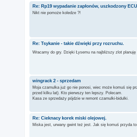
Re: Rp19 wypadanie zapłonów, uszkodzony EC
Nikt nie pomoże koledze ?!
Re: Tsykanie - takie dźwięki przy rozruchu.
Wracamy do gry. Dzięki Łysemu na najbliższy zlot planuj
wingrack 2 - sprzedam
Moja czarnulka już go nie ponosi, wiec może komuś się prz
przed kilku lat). Kto pierwszy ten lepszy. Polecam.
Kasa ze sprzedaży pójdzie w remont czarnulki-bidulki.
Re: Cieknacy korek miski olejowej.
Miska jest, urwany gwint też jest. Jak się komuś przyda 