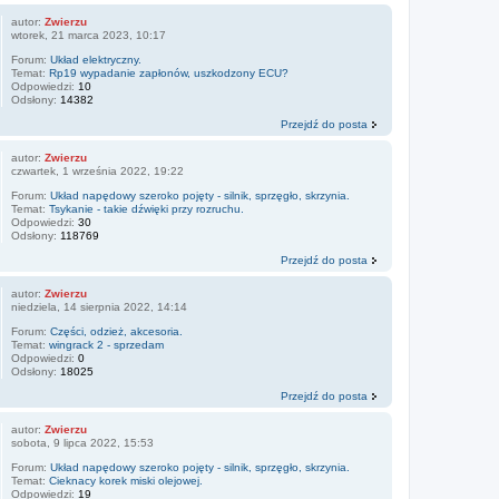
autor:
Zwierzu
wtorek, 21 marca 2023, 10:17
Forum:
Układ elektryczny.
Temat:
Rp19 wypadanie zapłonów, uszkodzony ECU?
Odpowiedzi:
10
Odsłony:
14382
Przejdź do posta
autor:
Zwierzu
czwartek, 1 września 2022, 19:22
Forum:
Układ napędowy szeroko pojęty - silnik, sprzęgło, skrzynia.
Temat:
Tsykanie - takie dźwięki przy rozruchu.
Odpowiedzi:
30
Odsłony:
118769
Przejdź do posta
autor:
Zwierzu
niedziela, 14 sierpnia 2022, 14:14
Forum:
Części, odzież, akcesoria.
Temat:
wingrack 2 - sprzedam
Odpowiedzi:
0
Odsłony:
18025
Przejdź do posta
autor:
Zwierzu
sobota, 9 lipca 2022, 15:53
Forum:
Układ napędowy szeroko pojęty - silnik, sprzęgło, skrzynia.
Temat:
Cieknacy korek miski olejowej.
Odpowiedzi:
19