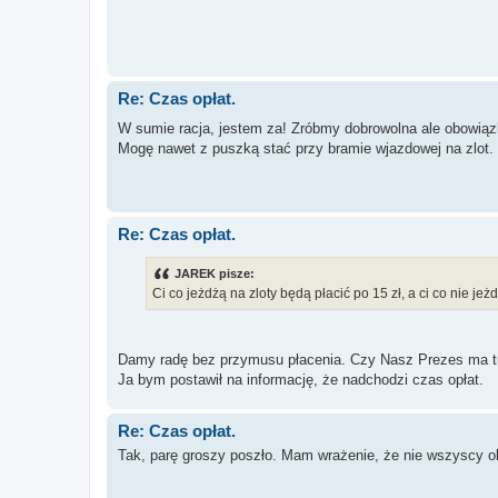
Re: Czas opłat.
W sumie racja, jestem za! Zróbmy dobrowolna ale obowią
Mogę nawet z puszką stać przy bramie wjazdowej na zlot.
Re: Czas opłat.
JAREK pisze:
Ci co jeżdżą na zloty będą płacić po 15 zł, a ci co nie je
Damy radę bez przymusu płacenia. Czy Nasz Prezes ma tu
Ja bym postawił na informację, że nadchodzi czas opłat.
Re: Czas opłat.
Tak, parę groszy poszło. Mam wrażenie, że nie wszyscy obs