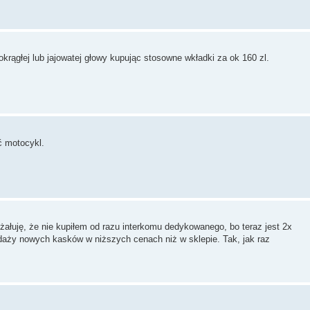
ągłej lub jajowatej głowy kupując stosowne wkładki za ok 160 zl.
ć motocykl.
ałuję, że nie kupiłem od razu interkomu dedykowanego, bo teraz jest 2x
zedaży nowych kasków w niższych cenach niż w sklepie. Tak, jak raz