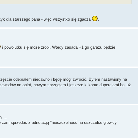
tyk dla starszego pana - więc wszystko się zgadza
.
i powolutku się może zrobi. Wtedy zasada +1 go garażu będzie
częście odebrałem niedawno i będę mógł zwrócić. Byłem nastawiony na
rzewodów na oplot, nowym sprzęgłem i jeszcze kilkoma duperelami bo już
 ...
rzam sprzedać z adnotacją "nieszczelność na uszczelce głowicy"