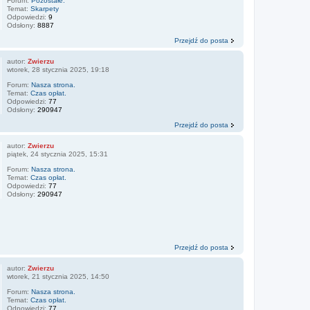
Forum:
Pozostałe.
Temat:
Skarpety
Odpowiedzi:
9
Odsłony:
8887
Przejdź do posta
autor:
Zwierzu
wtorek, 28 stycznia 2025, 19:18
Forum:
Nasza strona.
Temat:
Czas opłat.
Odpowiedzi:
77
Odsłony:
290947
Przejdź do posta
autor:
Zwierzu
piątek, 24 stycznia 2025, 15:31
Forum:
Nasza strona.
Temat:
Czas opłat.
Odpowiedzi:
77
Odsłony:
290947
Przejdź do posta
autor:
Zwierzu
wtorek, 21 stycznia 2025, 14:50
Forum:
Nasza strona.
Temat:
Czas opłat.
Odpowiedzi:
77