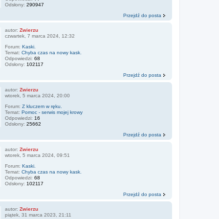
Odsłony:
290947
Przejdź do posta
autor:
Zwierzu
czwartek, 7 marca 2024, 12:32
Forum:
Kaski.
Temat:
Chyba czas na nowy kask.
Odpowiedzi:
68
Odsłony:
102117
Przejdź do posta
autor:
Zwierzu
wtorek, 5 marca 2024, 20:00
Forum:
Z kluczem w ręku.
Temat:
Pomoc - serwis mojej krowy
Odpowiedzi:
16
Odsłony:
25662
Przejdź do posta
autor:
Zwierzu
wtorek, 5 marca 2024, 09:51
Forum:
Kaski.
Temat:
Chyba czas na nowy kask.
Odpowiedzi:
68
Odsłony:
102117
Przejdź do posta
autor:
Zwierzu
piątek, 31 marca 2023, 21:11