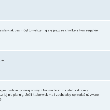
isław jak byś mógł to wstrzymaj się jeszcze chwilkę z tym zegarkiem.
bość
ą już grubość poniżej normy. Ona ma teraz ma status drugiego
 jej nie planuję. Jeśli ktokolwiek ma i zechciałby sprzedać używane
 ...