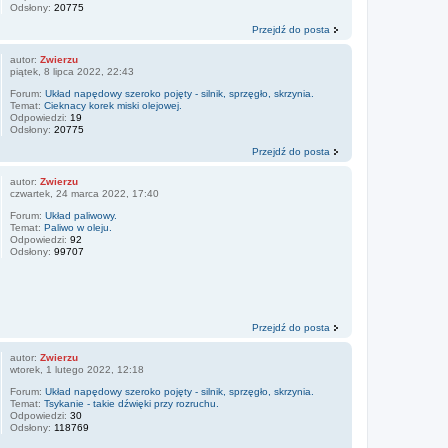
Odsłony:
20775
Przejdź do posta
autor:
Zwierzu
piątek, 8 lipca 2022, 22:43
Forum:
Układ napędowy szeroko pojęty - silnik, sprzęgło, skrzynia.
Temat:
Cieknacy korek miski olejowej.
Odpowiedzi:
19
Odsłony:
20775
Przejdź do posta
autor:
Zwierzu
czwartek, 24 marca 2022, 17:40
Forum:
Układ paliwowy.
Temat:
Paliwo w oleju.
Odpowiedzi:
92
Odsłony:
99707
Przejdź do posta
autor:
Zwierzu
wtorek, 1 lutego 2022, 12:18
Forum:
Układ napędowy szeroko pojęty - silnik, sprzęgło, skrzynia.
Temat:
Tsykanie - takie dźwięki przy rozruchu.
Odpowiedzi:
30
Odsłony:
118769