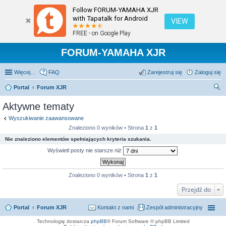
Follow FORUM-YAMAHA XJR
with Tapatalk for Android
VIEW
FREE - on Google Play
FORUM-YAMAHA XJR
Więcej…
FAQ
Zarejestruj się
Zaloguj się
Portal
Forum XJR
zu
Aktywne tematy
kaj
Wyszukiwanie zaawansowane
Znaleziono 0 wyników • Strona
1
z
1
Nie znaleziono elementów spełniających kryteria szukania.
Wyświetl posty nie starsze niż
Znaleziono 0 wyników • Strona
1
z
1
Przejdź do
Portal
Forum XJR
Kontakt z nami
Zespół administracyjny
Technologię dostarcza
phpBB
® Forum Software © phpBB Limited