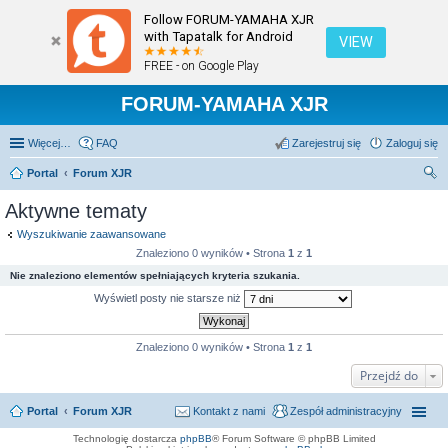
Follow FORUM-YAMAHA XJR
with Tapatalk for Android
VIEW
FREE - on Google Play
FORUM-YAMAHA XJR
Więcej…
FAQ
Zarejestruj się
Zaloguj się
Portal
Forum XJR
zu
Aktywne tematy
kaj
Wyszukiwanie zaawansowane
Znaleziono 0 wyników • Strona
1
z
1
Nie znaleziono elementów spełniających kryteria szukania.
Wyświetl posty nie starsze niż
Znaleziono 0 wyników • Strona
1
z
1
Przejdź do
Portal
Forum XJR
Kontakt z nami
Zespół administracyjny
Technologię dostarcza
phpBB
® Forum Software © phpBB Limited