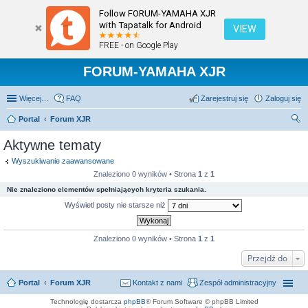
Follow FORUM-YAMAHA XJR
with Tapatalk for Android
VIEW
FREE - on Google Play
FORUM-YAMAHA XJR
Więcej…
FAQ
Zarejestruj się
Zaloguj się
Portal
Forum XJR
zu
Aktywne tematy
kaj
Wyszukiwanie zaawansowane
Znaleziono 0 wyników • Strona
1
z
1
Nie znaleziono elementów spełniających kryteria szukania.
Wyświetl posty nie starsze niż
Znaleziono 0 wyników • Strona
1
z
1
Przejdź do
Portal
Forum XJR
Kontakt z nami
Zespół administracyjny
Technologię dostarcza
phpBB
® Forum Software © phpBB Limited