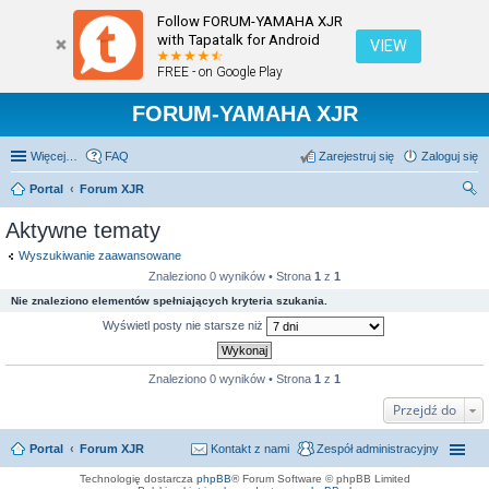
Follow FORUM-YAMAHA XJR
with Tapatalk for Android
VIEW
FREE - on Google Play
FORUM-YAMAHA XJR
Więcej…
FAQ
Zarejestruj się
Zaloguj się
Portal
Forum XJR
zu
Aktywne tematy
kaj
Wyszukiwanie zaawansowane
Znaleziono 0 wyników • Strona
1
z
1
Nie znaleziono elementów spełniających kryteria szukania.
Wyświetl posty nie starsze niż
Znaleziono 0 wyników • Strona
1
z
1
Przejdź do
Portal
Forum XJR
Kontakt z nami
Zespół administracyjny
Technologię dostarcza
phpBB
® Forum Software © phpBB Limited