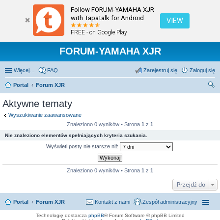
Follow FORUM-YAMAHA XJR
with Tapatalk for Android
VIEW
FREE - on Google Play
FORUM-YAMAHA XJR
Więcej…
FAQ
Zarejestruj się
Zaloguj się
Portal
Forum XJR
zu
Aktywne tematy
kaj
Wyszukiwanie zaawansowane
Znaleziono 0 wyników • Strona
1
z
1
Nie znaleziono elementów spełniających kryteria szukania.
Wyświetl posty nie starsze niż
Znaleziono 0 wyników • Strona
1
z
1
Przejdź do
Portal
Forum XJR
Kontakt z nami
Zespół administracyjny
Technologię dostarcza
phpBB
® Forum Software © phpBB Limited