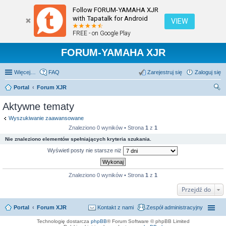
Follow FORUM-YAMAHA XJR
with Tapatalk for Android
VIEW
FREE - on Google Play
FORUM-YAMAHA XJR
Więcej…
FAQ
Zarejestruj się
Zaloguj się
Portal
Forum XJR
zu
Aktywne tematy
kaj
Wyszukiwanie zaawansowane
Znaleziono 0 wyników • Strona
1
z
1
Nie znaleziono elementów spełniających kryteria szukania.
Wyświetl posty nie starsze niż
Znaleziono 0 wyników • Strona
1
z
1
Przejdź do
Portal
Forum XJR
Kontakt z nami
Zespół administracyjny
Technologię dostarcza
phpBB
® Forum Software © phpBB Limited