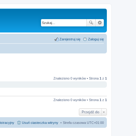
Zarejestruj się
Zaloguj się
Znaleziono 0 wyników • Strona
1
z
1
Znaleziono 0 wyników • Strona
1
z
1
Przejdź do
istracyjny
Usuń ciasteczka witryny
Strefa czasowa
UTC+01:00