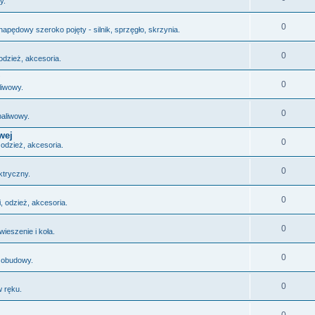
y.
0
napędowy szeroko pojęty - silnik, sprzęgło, skrzynia.
0
odzież, akcesoria.
0
liwowy.
0
paliwowy.
wej
0
 odzież, akcesoria.
0
ktryczny.
0
, odzież, akcesoria.
0
wieszenie i koła.
0
 obudowy.
0
 ręku.