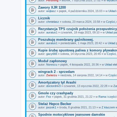
autor:
Pershing
» wtorek, 7 stycznia 2025, 17:02 » w
Wydech
Zawory XJR 1200
autor:
wojtasz
» piątek, 4 października 2024, 15:03 » w
Układ 
Licznik
autor:
chmielasz
» sobota, 23 marca 2024, 15:58 » w
Części, 
Rezystancja TPS czujnik położenia przepustnicy
autor:
auratus1
» czwartek, 18 maja 2023, 09:10 » w
Układ pa
Poszukuję membrany gaźnikowej.
autor:
auratus1
» poniedziałek, 1 maja 2023, 20:42 » w
Układ 
Kupie śrubę spustową paliwa z komory pływako
autor:
gacy666
» sobota, 14 stycznia 2023, 20:45 » w
Części,
Moduł zapłonowy
autor:
Norescu
» piątek, 4 listopada 2022, 20:36 » w
Układ ele
wingrack 2 - sprzedam
autor:
Zwierzu
» niedziela, 14 sierpnia 2022, 14:14 » w
Części
Amortyzatory tył Arashi
autor:
doctordriv3
» czwartek, 13 stycznia 2022, 22:28 » w
Za
Gmole czy crashpady
autor:
Fez
» piątek, 31 grudnia 2021, 21:22 » w
Rama i części
Stelaż Hepco Becker
autor:
joozek1
» środa, 8 grudnia 2021, 21:13 » w
Z kluczem w
Spodnie motocyklowe jeansowe damskie