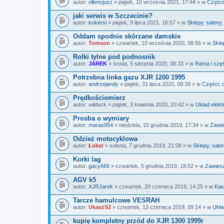
autor:
ollencjusz
» piątek, 10 września 2021, 17:44 » w
Części
jaki serwis w Szczecinie?
autor:
kokersi
» piątek, 9 lipca 2021, 16:57 » w
Sklepy, salony
Oddam spodnie skórzane damskie
autor:
Tomson
» czwartek, 10 września 2020, 08:56 » w
Skle
Rolki tylne pod podnosnik
autor:
JAREK
» środa, 5 sierpnia 2020, 08:33 » w
Rama i czę
Potrzebna linka gazu XJR 1200 1995
autor:
andrzejandy
» piątek, 31 lipca 2020, 08:38 » w
Części, 
Prędkościomierz
autor:
wilduck
» piątek, 3 kwietnia 2020, 20:42 » w
Układ elekt
Prosba o wymiary
autor:
maras954
» niedziela, 15 grudnia 2019, 17:34 » w
Zawie
Odzież motocyklowa
autor:
Łoker
» sobota, 7 grudnia 2019, 21:08 » w
Sklepy, salo
Korki lag
autor:
gacy666
» czwartek, 5 grudnia 2019, 18:52 » w
Zawiesz
AGV k5
autor:
XJRJarek
» czwartek, 20 czerwca 2019, 14:25 » w
Kas
Tarcze hamulcowe VESRAH
autor:
UkaszS2
» czwartek, 13 czerwca 2019, 09:14 » w
Ukła
kupię kompletny przód do XJR 1300 1999r