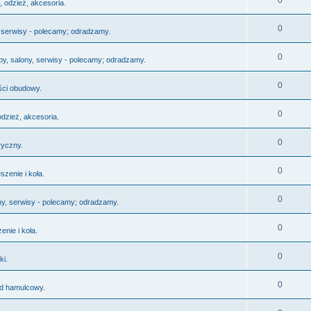
0
, odzież, akcesoria.
0
, serwisy - polecamy; odradzamy.
0
py, salony, serwisy - polecamy; odradzamy.
0
ści obudowy.
0
odzież, akcesoria.
0
ryczny.
0
szenie i koła.
0
ny, serwisy - polecamy; odradzamy.
0
enie i koła.
0
ki.
0
d hamulcowy.