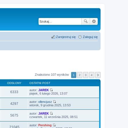
Zarejestruj się
Zaloguj się
Znaleziono 107 wyników
1
2
3
4
ODSŁONY
OSTATNI POST
autor:
JAREK
6333
W
piątek, 6 lutego 2026, 13:07
y
ś
autor:
ollencjusz
w
4297
W
wtorek, 9 grudnia 2025, 13:53
i
y
e
ś
autor:
JAREK
t
w
5675
W
czwartek, 11 września 2025, 08:51
l
i
y
n
e
ś
a
autor:
Pershing
t
w
21045
j