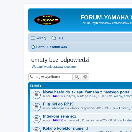
FORUM-YAMAHA 
Forum użytkowników i miłośników 
Więcej…
FAQ
Portal
Forum XJR
Tematy bez odpowiedzi
Wyszukiwanie zaawansowane
TEMATY
Nowe hasło do sklepu Yamaha z naszego portal
autor:
JAREK
» piątek, 6 lutego 2026, 13:07 » w
Sklepy, salon
Filtr KN do RP19
autor:
ollencjusz
» wtorek, 9 grudnia 2025, 13:53 » w
Części, 
Interkom sena sc2
autor:
JAREK
» czwartek, 11 września 2025, 08:51 » w
Dodatk
Kolano kolektor numer 3