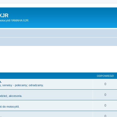
XJR
motocykli YAMAHA XJR.
ODPOWIEDZI
u.
0
y, serwisy - polecamy; odradzamy.
0
odzież, akcesoria.
0
i do motocykli.
0