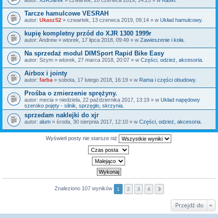
Tarcze hamulcowe VESRAH
autor:
UkaszS2
» czwartek, 13 czerwca 2019, 09:14 » w
Układ hamulcowy.
kupię kompletny przód do XJR 1300 1999r
autor:
Andrew
» wtorek, 17 lipca 2018, 09:49 » w
Zawieszenie i koła.
Na sprzedaż modul DIMSport Rapid Bike Easy
autor:
Szym
» wtorek, 27 marca 2018, 20:07 » w
Części, odzież, akcesoria.
Airbox i jointy
autor:
farba
» sobota, 17 lutego 2018, 16:19 » w
Rama i części obudowy.
Prośba o zmierzenie sprężyny.
autor:
mecia
» niedziela, 22 października 2017, 13:19 » w
Układ napędowy
szeroko pojęty - silnik, sprzęgło, skrzynia.
sprzedam naklejki do xjr
autor:
alum
» środa, 30 sierpnia 2017, 12:10 » w
Części, odzież, akcesoria.
Wyświetl posty nie starsze niż
Znaleziono 107 wyników
1
2
3
4
Przejdź do