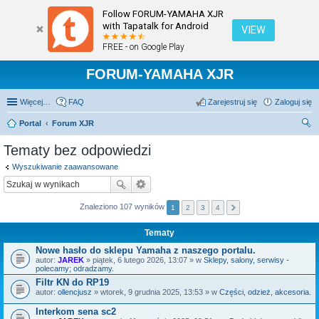
Follow FORUM-YAMAHA XJR
with Tapatalk for Android
VIEW
FREE - on Google Play
FORUM-YAMAHA XJR
Więcej…
FAQ
Zarejestruj się
Zaloguj się
Portal
Forum XJR
zu
Tematy bez odpowiedzi
kaj
Wyszukiwanie zaawansowane
Znaleziono 107 wyników
1
2
3
4
Tematy
Nowe hasło do sklepu Yamaha z naszego portalu.
autor:
JAREK
» piątek, 6 lutego 2026, 13:07 » w
Sklepy, salony, serwisy -
polecamy; odradzamy.
Filtr KN do RP19
autor:
ollencjusz
» wtorek, 9 grudnia 2025, 13:53 » w
Części, odzież, akcesoria.
Interkom sena sc2