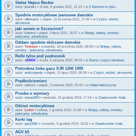
Stelaż Hepco Becker
autor:
joozek1
» środa, 8 grudnia 2021, 21:13 » w
Z kluczem w ręku.
Spodnie motocyklowe jeansowe damskie
autor:
ollencjusz
» piątek, 10 września 2021, 17:44 » w
Części, odzież,
akcesoria.
jaki serwis w Szczecinie?
autor:
kokersi
» piątek, 9 lipca 2021, 16:57 » w
Sklepy, salony, serwisy -
polecamy; odradzamy.
Oddam spodnie skórzane damskie
autor:
Tomson
» czwartek, 10 września 2020, 08:56 » w
Sklepy, salony,
serwisy - polecamy; odradzamy.
Rolki tylne pod podnosnik
autor:
JAREK
» środa, 5 sierpnia 2020, 08:33 » w
Rama i części obudowy.
Potrzebna linka gazu XJR 1200 1995
autor:
andrzejandy
» piątek, 31 lipca 2020, 08:38 » w
Części, odzież, akcesoria.
Prędkościomierz
autor:
wilduck
» piątek, 3 kwietnia 2020, 20:42 » w
Układ elektryczny.
Prosba o wymiary
autor:
maras954
» niedziela, 15 grudnia 2019, 17:34 » w
Zawieszenie i koła.
Odzież motocyklowa
autor:
Łoker
» sobota, 7 grudnia 2019, 21:08 » w
Sklepy, salony, serwisy -
polecamy; odradzamy.
Korki lag
autor:
gacy666
» czwartek, 5 grudnia 2019, 18:52 » w
Zawieszenie i koła.
AGV k5
autor:
XJRJarek
» czwartek, 20 czerwca 2019, 14:25 » w
Kaski.