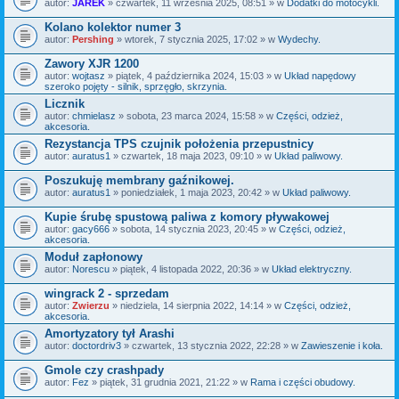
autor:
JAREK
» czwartek, 11 września 2025, 08:51 » w
Dodatki do motocykli.
Kolano kolektor numer 3
autor:
Pershing
» wtorek, 7 stycznia 2025, 17:02 » w
Wydechy.
Zawory XJR 1200
autor:
wojtasz
» piątek, 4 października 2024, 15:03 » w
Układ napędowy
szeroko pojęty - silnik, sprzęgło, skrzynia.
Licznik
autor:
chmielasz
» sobota, 23 marca 2024, 15:58 » w
Części, odzież,
akcesoria.
Rezystancja TPS czujnik położenia przepustnicy
autor:
auratus1
» czwartek, 18 maja 2023, 09:10 » w
Układ paliwowy.
Poszukuję membrany gaźnikowej.
autor:
auratus1
» poniedziałek, 1 maja 2023, 20:42 » w
Układ paliwowy.
Kupie śrubę spustową paliwa z komory pływakowej
autor:
gacy666
» sobota, 14 stycznia 2023, 20:45 » w
Części, odzież,
akcesoria.
Moduł zapłonowy
autor:
Norescu
» piątek, 4 listopada 2022, 20:36 » w
Układ elektryczny.
wingrack 2 - sprzedam
autor:
Zwierzu
» niedziela, 14 sierpnia 2022, 14:14 » w
Części, odzież,
akcesoria.
Amortyzatory tył Arashi
autor:
doctordriv3
» czwartek, 13 stycznia 2022, 22:28 » w
Zawieszenie i koła.
Gmole czy crashpady
autor:
Fez
» piątek, 31 grudnia 2021, 21:22 » w
Rama i części obudowy.