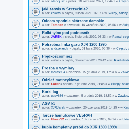
autor:
ollencjusz
» piątek, 10 września 2021, 17:44 » w
Części
jaki serwis w Szczecinie?
autor:
kokersi
» piątek, 9 lipca 2021, 16:57 » w
Sklepy, salony
Oddam spodnie skórzane damskie
autor:
Tomson
» czwartek, 10 września 2020, 08:56 » w
Skle
Rolki tylne pod podnosnik
autor:
JAREK
» środa, 5 sierpnia 2020, 08:33 » w
Rama i czę
Potrzebna linka gazu XJR 1200 1995
autor:
andrzejandy
» piątek, 31 lipca 2020, 08:38 » w
Części, 
Prędkościomierz
autor:
wilduck
» piątek, 3 kwietnia 2020, 20:42 » w
Układ elekt
Prosba o wymiary
autor:
maras954
» niedziela, 15 grudnia 2019, 17:34 » w
Zawie
Odzież motocyklowa
autor:
Łoker
» sobota, 7 grudnia 2019, 21:08 » w
Sklepy, salo
Korki lag
autor:
gacy666
» czwartek, 5 grudnia 2019, 18:52 » w
Zawiesz
AGV k5
autor:
XJRJarek
» czwartek, 20 czerwca 2019, 14:25 » w
Kas
Tarcze hamulcowe VESRAH
autor:
UkaszS2
» czwartek, 13 czerwca 2019, 09:14 » w
Ukła
kupię kompletny przód do XJR 1300 1999r