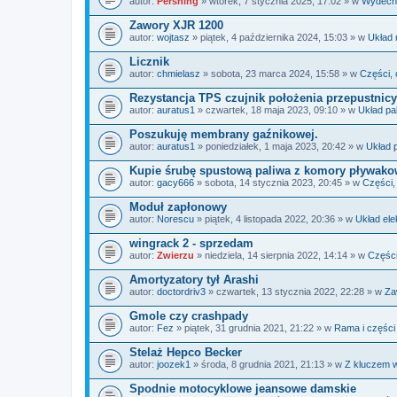
autor:
Pershing
» wtorek, 7 stycznia 2025, 17:02 » w
Wydech
Zawory XJR 1200
autor:
wojtasz
» piątek, 4 października 2024, 15:03 » w
Układ 
Licznik
autor:
chmielasz
» sobota, 23 marca 2024, 15:58 » w
Części, 
Rezystancja TPS czujnik położenia przepustnicy
autor:
auratus1
» czwartek, 18 maja 2023, 09:10 » w
Układ pa
Poszukuję membrany gaźnikowej.
autor:
auratus1
» poniedziałek, 1 maja 2023, 20:42 » w
Układ 
Kupie śrubę spustową paliwa z komory pływako
autor:
gacy666
» sobota, 14 stycznia 2023, 20:45 » w
Części,
Moduł zapłonowy
autor:
Norescu
» piątek, 4 listopada 2022, 20:36 » w
Układ ele
wingrack 2 - sprzedam
autor:
Zwierzu
» niedziela, 14 sierpnia 2022, 14:14 » w
Części
Amortyzatory tył Arashi
autor:
doctordriv3
» czwartek, 13 stycznia 2022, 22:28 » w
Za
Gmole czy crashpady
autor:
Fez
» piątek, 31 grudnia 2021, 21:22 » w
Rama i części
Stelaż Hepco Becker
autor:
joozek1
» środa, 8 grudnia 2021, 21:13 » w
Z kluczem w
Spodnie motocyklowe jeansowe damskie