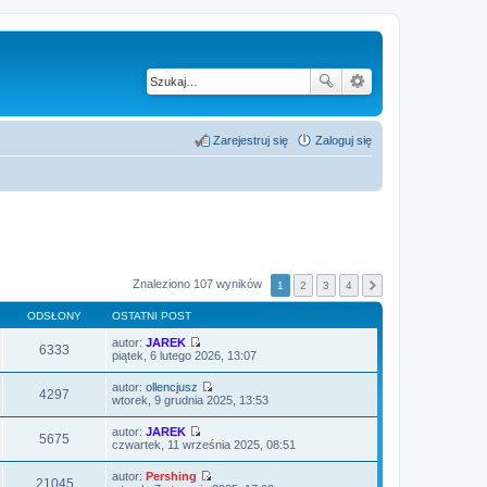
Zarejestruj się
Zaloguj się
Znaleziono 107 wyników
1
2
3
4
ODSŁONY
OSTATNI POST
autor:
JAREK
6333
W
piątek, 6 lutego 2026, 13:07
y
ś
autor:
ollencjusz
w
4297
W
wtorek, 9 grudnia 2025, 13:53
i
y
e
ś
autor:
JAREK
t
w
5675
W
czwartek, 11 września 2025, 08:51
l
i
y
n
e
ś
a
autor:
Pershing
t
w
21045
j