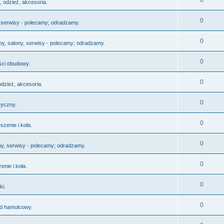
0
, odzież, akcesoria.
0
, serwisy - polecamy; odradzamy.
0
py, salony, serwisy - polecamy; odradzamy.
0
ści obudowy.
0
odzież, akcesoria.
0
ryczny.
0
szenie i koła.
0
ny, serwisy - polecamy; odradzamy.
0
enie i koła.
0
ki.
0
d hamulcowy.