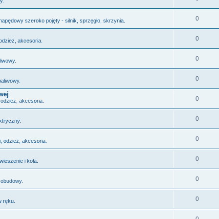
y.
0
napędowy szeroko pojęty - silnik, sprzęgło, skrzynia.
0
odzież, akcesoria.
0
liwowy.
0
paliwowy.
wej
0
 odzież, akcesoria.
0
ktryczny.
0
, odzież, akcesoria.
0
wieszenie i koła.
0
 obudowy.
0
 ręku.