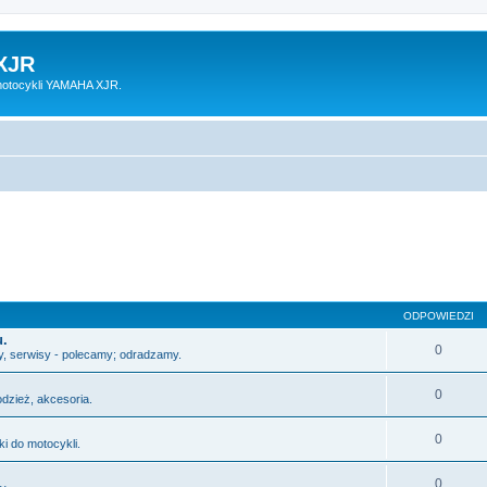
XJR
motocykli YAMAHA XJR.
ODPOWIEDZI
u.
0
y, serwisy - polecamy; odradzamy.
0
odzież, akcesoria.
0
i do motocykli.
0