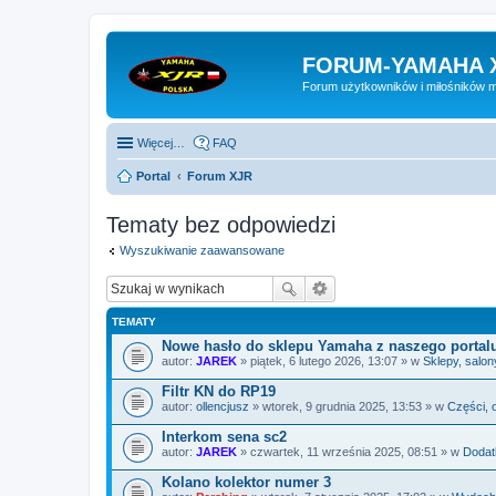
FORUM-YAMAHA 
Forum użytkowników i miłośników 
Więcej…
FAQ
Portal
Forum XJR
Tematy bez odpowiedzi
Wyszukiwanie zaawansowane
TEMATY
Nowe hasło do sklepu Yamaha z naszego portal
autor:
JAREK
» piątek, 6 lutego 2026, 13:07 » w
Sklepy, salon
Filtr KN do RP19
autor:
ollencjusz
» wtorek, 9 grudnia 2025, 13:53 » w
Części, 
Interkom sena sc2
autor:
JAREK
» czwartek, 11 września 2025, 08:51 » w
Dodatk
Kolano kolektor numer 3