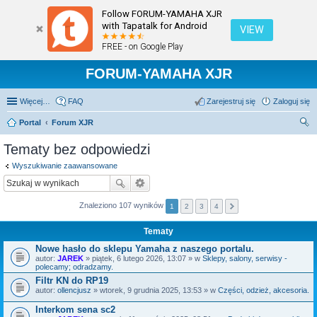
Follow FORUM-YAMAHA XJR
with Tapatalk for Android
VIEW
FREE - on Google Play
FORUM-YAMAHA XJR
Więcej…
FAQ
Zarejestruj się
Zaloguj się
Portal
Forum XJR
zu
Tematy bez odpowiedzi
kaj
Wyszukiwanie zaawansowane
Znaleziono 107 wyników
1
2
3
4
Tematy
Nowe hasło do sklepu Yamaha z naszego portalu.
autor:
JAREK
» piątek, 6 lutego 2026, 13:07 » w
Sklepy, salony, serwisy -
polecamy; odradzamy.
Filtr KN do RP19
autor:
ollencjusz
» wtorek, 9 grudnia 2025, 13:53 » w
Części, odzież, akcesoria.
Interkom sena sc2