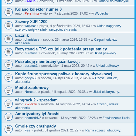
autor:
JAREK
» czwartek, 11 września 2025, 08:51 » w
Dodatki do motocykli.
Kolano kolektor numer 3
autor:
Pershing
» wtorek, 7 stycznia 2025, 17:02 » w
Wydechy.
Zawory XJR 1200
autor:
wojtasz
» piątek, 4 października 2024, 15:03 » w
Układ napędowy
szeroko pojęty - silnik, sprzęgło, skrzynia.
Licznik
autor:
chmielasz
» sobota, 23 marca 2024, 15:58 » w
Części, odzież,
akcesoria.
Rezystancja TPS czujnik położenia przepustnicy
autor:
auratus1
» czwartek, 18 maja 2023, 09:10 » w
Układ paliwowy.
Poszukuję membrany gaźnikowej.
autor:
auratus1
» poniedziałek, 1 maja 2023, 20:42 » w
Układ paliwowy.
Kupie śrubę spustową paliwa z komory pływakowej
autor:
gacy666
» sobota, 14 stycznia 2023, 20:45 » w
Części, odzież,
akcesoria.
Moduł zapłonowy
autor:
Norescu
» piątek, 4 listopada 2022, 20:36 » w
Układ elektryczny.
wingrack 2 - sprzedam
autor:
Zwierzu
» niedziela, 14 sierpnia 2022, 14:14 » w
Części, odzież,
akcesoria.
Amortyzatory tył Arashi
autor:
doctordriv3
» czwartek, 13 stycznia 2022, 22:28 » w
Zawieszenie i koła.
Gmole czy crashpady
autor:
Fez
» piątek, 31 grudnia 2021, 21:22 » w
Rama i części obudowy.