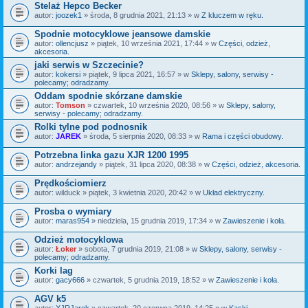
Stelaż Hepco Becker
autor:
joozek1
» środa, 8 grudnia 2021, 21:13 » w
Z kluczem w ręku.
Spodnie motocyklowe jeansowe damskie
autor:
ollencjusz
» piątek, 10 września 2021, 17:44 » w
Części, odzież,
akcesoria.
jaki serwis w Szczecinie?
autor:
kokersi
» piątek, 9 lipca 2021, 16:57 » w
Sklepy, salony, serwisy -
polecamy; odradzamy.
Oddam spodnie skórzane damskie
autor:
Tomson
» czwartek, 10 września 2020, 08:56 » w
Sklepy, salony,
serwisy - polecamy; odradzamy.
Rolki tylne pod podnosnik
autor:
JAREK
» środa, 5 sierpnia 2020, 08:33 » w
Rama i części obudowy.
Potrzebna linka gazu XJR 1200 1995
autor:
andrzejandy
» piątek, 31 lipca 2020, 08:38 » w
Części, odzież, akcesoria.
Prędkościomierz
autor:
wilduck
» piątek, 3 kwietnia 2020, 20:42 » w
Układ elektryczny.
Prosba o wymiary
autor:
maras954
» niedziela, 15 grudnia 2019, 17:34 » w
Zawieszenie i koła.
Odzież motocyklowa
autor:
Łoker
» sobota, 7 grudnia 2019, 21:08 » w
Sklepy, salony, serwisy -
polecamy; odradzamy.
Korki lag
autor:
gacy666
» czwartek, 5 grudnia 2019, 18:52 » w
Zawieszenie i koła.
AGV k5
autor:
XJRJarek
» czwartek, 20 czerwca 2019, 14:25 » w
Kaski.