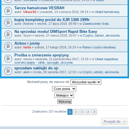
Tarcze hamulcowe VESRAH
autor:
UkaszS2
» czwartek, 13 czerwca 2019, 09:14 » w
Układ hamulcowy.
kupię kompletny przód do XJR 1300 1999r
autor:
Andrew
» wtorek, 17 lipca 2018, 09:49 » w
Zawieszenie i koła.
Na sprzedaż modul DIMSport Rapid Bike Easy
autor:
Szym
» wtorek, 27 marca 2018, 20:07 » w
Części, odzież, akcesoria.
Airbox i jointy
autor:
farba
» sobota, 17 lutego 2018, 16:19 » w
Rama i części obudowy.
Prośba o zmierzenie sprężyny.
autor:
mecia
» niedziela, 22 października 2017, 13:19 » w
Układ napędowy
szeroko pojęty - silnik, sprzęgło, skrzynia.
sprzedam naklejki do xjr
autor:
alum
» środa, 30 sierpnia 2017, 12:10 » w
Części, odzież, akcesoria.
Wyświetl posty nie starsze niż
Znaleziono 107 wyników
1
2
3
4
Przejdź do