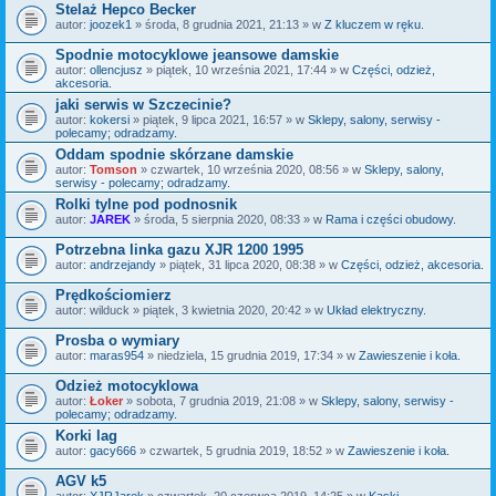
Stelaż Hepco Becker
autor:
joozek1
» środa, 8 grudnia 2021, 21:13 » w
Z kluczem w ręku.
Spodnie motocyklowe jeansowe damskie
autor:
ollencjusz
» piątek, 10 września 2021, 17:44 » w
Części, odzież,
akcesoria.
jaki serwis w Szczecinie?
autor:
kokersi
» piątek, 9 lipca 2021, 16:57 » w
Sklepy, salony, serwisy -
polecamy; odradzamy.
Oddam spodnie skórzane damskie
autor:
Tomson
» czwartek, 10 września 2020, 08:56 » w
Sklepy, salony,
serwisy - polecamy; odradzamy.
Rolki tylne pod podnosnik
autor:
JAREK
» środa, 5 sierpnia 2020, 08:33 » w
Rama i części obudowy.
Potrzebna linka gazu XJR 1200 1995
autor:
andrzejandy
» piątek, 31 lipca 2020, 08:38 » w
Części, odzież, akcesoria.
Prędkościomierz
autor:
wilduck
» piątek, 3 kwietnia 2020, 20:42 » w
Układ elektryczny.
Prosba o wymiary
autor:
maras954
» niedziela, 15 grudnia 2019, 17:34 » w
Zawieszenie i koła.
Odzież motocyklowa
autor:
Łoker
» sobota, 7 grudnia 2019, 21:08 » w
Sklepy, salony, serwisy -
polecamy; odradzamy.
Korki lag
autor:
gacy666
» czwartek, 5 grudnia 2019, 18:52 » w
Zawieszenie i koła.
AGV k5
autor:
XJRJarek
» czwartek, 20 czerwca 2019, 14:25 » w
Kaski.