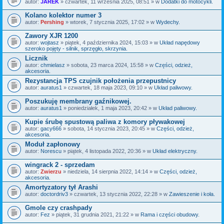
autor:
JAREK
» czwartek, 11 września 2025, 08:51 » w
Dodatki do motocykli.
Kolano kolektor numer 3
autor:
Pershing
» wtorek, 7 stycznia 2025, 17:02 » w
Wydechy.
Zawory XJR 1200
autor:
wojtasz
» piątek, 4 października 2024, 15:03 » w
Układ napędowy
szeroko pojęty - silnik, sprzęgło, skrzynia.
Licznik
autor:
chmielasz
» sobota, 23 marca 2024, 15:58 » w
Części, odzież,
akcesoria.
Rezystancja TPS czujnik położenia przepustnicy
autor:
auratus1
» czwartek, 18 maja 2023, 09:10 » w
Układ paliwowy.
Poszukuję membrany gaźnikowej.
autor:
auratus1
» poniedziałek, 1 maja 2023, 20:42 » w
Układ paliwowy.
Kupie śrubę spustową paliwa z komory pływakowej
autor:
gacy666
» sobota, 14 stycznia 2023, 20:45 » w
Części, odzież,
akcesoria.
Moduł zapłonowy
autor:
Norescu
» piątek, 4 listopada 2022, 20:36 » w
Układ elektryczny.
wingrack 2 - sprzedam
autor:
Zwierzu
» niedziela, 14 sierpnia 2022, 14:14 » w
Części, odzież,
akcesoria.
Amortyzatory tył Arashi
autor:
doctordriv3
» czwartek, 13 stycznia 2022, 22:28 » w
Zawieszenie i koła.
Gmole czy crashpady
autor:
Fez
» piątek, 31 grudnia 2021, 21:22 » w
Rama i części obudowy.