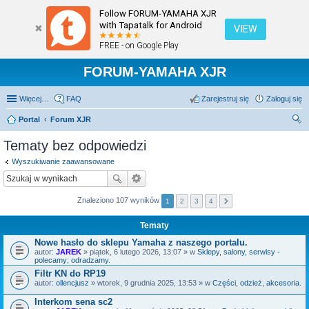
Follow FORUM-YAMAHA XJR
with Tapatalk for Android
VIEW
FREE - on Google Play
FORUM-YAMAHA XJR
Więcej…
FAQ
Zarejestruj się
Zaloguj się
Portal
Forum XJR
zu
Tematy bez odpowiedzi
kaj
Wyszukiwanie zaawansowane
Znaleziono 107 wyników
1
2
3
4
Tematy
Nowe hasło do sklepu Yamaha z naszego portalu.
autor:
JAREK
» piątek, 6 lutego 2026, 13:07 » w
Sklepy, salony, serwisy -
polecamy; odradzamy.
Filtr KN do RP19
autor:
ollencjusz
» wtorek, 9 grudnia 2025, 13:53 » w
Części, odzież, akcesoria.
Interkom sena sc2