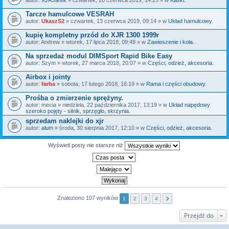
Tarcze hamulcowe VESRAH
autor:
UkaszS2
» czwartek, 13 czerwca 2019, 09:14 » w
Układ hamulcowy.
kupię kompletny przód do XJR 1300 1999r
autor:
Andrew
» wtorek, 17 lipca 2018, 09:49 » w
Zawieszenie i koła.
Na sprzedaż modul DIMSport Rapid Bike Easy
autor:
Szym
» wtorek, 27 marca 2018, 20:07 » w
Części, odzież, akcesoria.
Airbox i jointy
autor:
farba
» sobota, 17 lutego 2018, 16:19 » w
Rama i części obudowy.
Prośba o zmierzenie sprężyny.
autor:
mecia
» niedziela, 22 października 2017, 13:19 » w
Układ napędowy
szeroko pojęty - silnik, sprzęgło, skrzynia.
sprzedam naklejki do xjr
autor:
alum
» środa, 30 sierpnia 2017, 12:10 » w
Części, odzież, akcesoria.
Wyświetl posty nie starsze niż
Znaleziono 107 wyników
1
2
3
4
Przejdź do