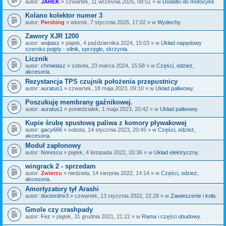
autor:
JAREK
» czwartek, 11 września 2025, 08:51 » w
Dodatki do motocykli.
Kolano kolektor numer 3
autor:
Pershing
» wtorek, 7 stycznia 2025, 17:02 » w
Wydechy.
Zawory XJR 1200
autor:
wojtasz
» piątek, 4 października 2024, 15:03 » w
Układ napędowy
szeroko pojęty - silnik, sprzęgło, skrzynia.
Licznik
autor:
chmielasz
» sobota, 23 marca 2024, 15:58 » w
Części, odzież,
akcesoria.
Rezystancja TPS czujnik położenia przepustnicy
autor:
auratus1
» czwartek, 18 maja 2023, 09:10 » w
Układ paliwowy.
Poszukuję membrany gaźnikowej.
autor:
auratus1
» poniedziałek, 1 maja 2023, 20:42 » w
Układ paliwowy.
Kupie śrubę spustową paliwa z komory pływakowej
autor:
gacy666
» sobota, 14 stycznia 2023, 20:45 » w
Części, odzież,
akcesoria.
Moduł zapłonowy
autor:
Norescu
» piątek, 4 listopada 2022, 20:36 » w
Układ elektryczny.
wingrack 2 - sprzedam
autor:
Zwierzu
» niedziela, 14 sierpnia 2022, 14:14 » w
Części, odzież,
akcesoria.
Amortyzatory tył Arashi
autor:
doctordriv3
» czwartek, 13 stycznia 2022, 22:28 » w
Zawieszenie i koła.
Gmole czy crashpady
autor:
Fez
» piątek, 31 grudnia 2021, 21:22 » w
Rama i części obudowy.