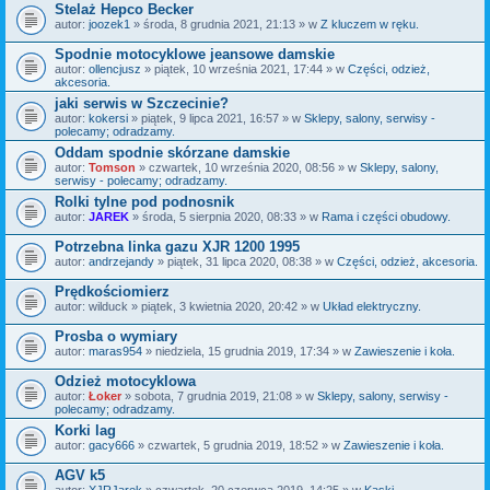
Stelaż Hepco Becker
autor:
joozek1
» środa, 8 grudnia 2021, 21:13 » w
Z kluczem w ręku.
Spodnie motocyklowe jeansowe damskie
autor:
ollencjusz
» piątek, 10 września 2021, 17:44 » w
Części, odzież,
akcesoria.
jaki serwis w Szczecinie?
autor:
kokersi
» piątek, 9 lipca 2021, 16:57 » w
Sklepy, salony, serwisy -
polecamy; odradzamy.
Oddam spodnie skórzane damskie
autor:
Tomson
» czwartek, 10 września 2020, 08:56 » w
Sklepy, salony,
serwisy - polecamy; odradzamy.
Rolki tylne pod podnosnik
autor:
JAREK
» środa, 5 sierpnia 2020, 08:33 » w
Rama i części obudowy.
Potrzebna linka gazu XJR 1200 1995
autor:
andrzejandy
» piątek, 31 lipca 2020, 08:38 » w
Części, odzież, akcesoria.
Prędkościomierz
autor:
wilduck
» piątek, 3 kwietnia 2020, 20:42 » w
Układ elektryczny.
Prosba o wymiary
autor:
maras954
» niedziela, 15 grudnia 2019, 17:34 » w
Zawieszenie i koła.
Odzież motocyklowa
autor:
Łoker
» sobota, 7 grudnia 2019, 21:08 » w
Sklepy, salony, serwisy -
polecamy; odradzamy.
Korki lag
autor:
gacy666
» czwartek, 5 grudnia 2019, 18:52 » w
Zawieszenie i koła.
AGV k5
autor:
XJRJarek
» czwartek, 20 czerwca 2019, 14:25 » w
Kaski.