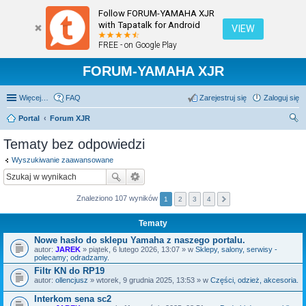
Follow FORUM-YAMAHA XJR
with Tapatalk for Android
VIEW
FREE - on Google Play
FORUM-YAMAHA XJR
Więcej…
FAQ
Zarejestruj się
Zaloguj się
Portal
Forum XJR
zu
Tematy bez odpowiedzi
kaj
Wyszukiwanie zaawansowane
Znaleziono 107 wyników
1
2
3
4
Tematy
Nowe hasło do sklepu Yamaha z naszego portalu.
autor:
JAREK
» piątek, 6 lutego 2026, 13:07 » w
Sklepy, salony, serwisy -
polecamy; odradzamy.
Filtr KN do RP19
autor:
ollencjusz
» wtorek, 9 grudnia 2025, 13:53 » w
Części, odzież, akcesoria.
Interkom sena sc2