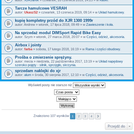
Tarcze hamulcowe VESRAH
autor:
UkaszS2
» czwartek, 13 czerwca 2019, 09:14 » w
Układ hamulcowy.
kupię kompletny przód do XJR 1300 1999r
autor:
Andrew
» wtorek, 17 lipca 2018, 09:49 » w
Zawieszenie i koła.
Na sprzedaż modul DIMSport Rapid Bike Easy
autor:
Szym
» wtorek, 27 marca 2018, 20:07 » w
Części, odzież, akcesoria.
Airbox i jointy
autor:
farba
» sobota, 17 lutego 2018, 16:19 » w
Rama i części obudowy.
Prośba o zmierzenie sprężyny.
autor:
mecia
» niedziela, 22 października 2017, 13:19 » w
Układ napędowy
szeroko pojęty - silnik, sprzęgło, skrzynia.
sprzedam naklejki do xjr
autor:
alum
» środa, 30 sierpnia 2017, 12:10 » w
Części, odzież, akcesoria.
Wyświetl posty nie starsze niż
Znaleziono 107 wyników
1
2
3
4
Przejdź do