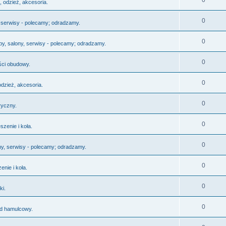
0
, odzież, akcesoria.
0
, serwisy - polecamy; odradzamy.
0
py, salony, serwisy - polecamy; odradzamy.
0
ści obudowy.
0
odzież, akcesoria.
0
ryczny.
0
szenie i koła.
0
ny, serwisy - polecamy; odradzamy.
0
enie i koła.
0
ki.
0
d hamulcowy.