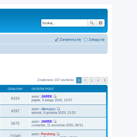
Zarejestruj się
Zaloguj się
Znaleziono 107 wyników
1
2
3
4
ODSŁONY
OSTATNI POST
autor:
JAREK
6333
W
piątek, 6 lutego 2026, 13:07
y
ś
autor:
ollencjusz
w
4297
W
wtorek, 9 grudnia 2025, 13:53
i
y
e
ś
autor:
JAREK
t
w
5675
W
czwartek, 11 września 2025, 08:51
l
i
y
n
e
ś
a
autor:
Pershing
t
w
21045
j