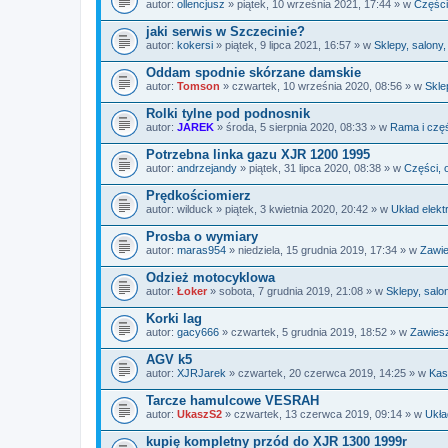
autor:
ollencjusz
» piątek, 10 września 2021, 17:44 » w
Części
jaki serwis w Szczecinie?
autor:
kokersi
» piątek, 9 lipca 2021, 16:57 » w
Sklepy, salony
Oddam spodnie skórzane damskie
autor:
Tomson
» czwartek, 10 września 2020, 08:56 » w
Skle
Rolki tylne pod podnosnik
autor:
JAREK
» środa, 5 sierpnia 2020, 08:33 » w
Rama i czę
Potrzebna linka gazu XJR 1200 1995
autor:
andrzejandy
» piątek, 31 lipca 2020, 08:38 » w
Części, 
Prędkościomierz
autor:
wilduck
» piątek, 3 kwietnia 2020, 20:42 » w
Układ elekt
Prosba o wymiary
autor:
maras954
» niedziela, 15 grudnia 2019, 17:34 » w
Zawie
Odzież motocyklowa
autor:
Łoker
» sobota, 7 grudnia 2019, 21:08 » w
Sklepy, salo
Korki lag
autor:
gacy666
» czwartek, 5 grudnia 2019, 18:52 » w
Zawiesz
AGV k5
autor:
XJRJarek
» czwartek, 20 czerwca 2019, 14:25 » w
Kas
Tarcze hamulcowe VESRAH
autor:
UkaszS2
» czwartek, 13 czerwca 2019, 09:14 » w
Ukła
kupię kompletny przód do XJR 1300 1999r