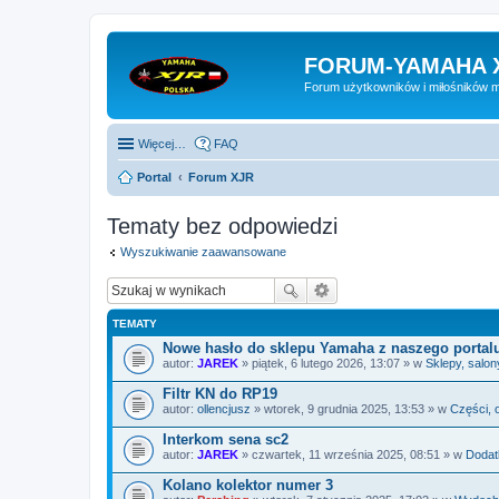
FORUM-YAMAHA 
Forum użytkowników i miłośników 
Więcej…
FAQ
Portal
Forum XJR
Tematy bez odpowiedzi
Wyszukiwanie zaawansowane
TEMATY
Nowe hasło do sklepu Yamaha z naszego portal
autor:
JAREK
» piątek, 6 lutego 2026, 13:07 » w
Sklepy, salon
Filtr KN do RP19
autor:
ollencjusz
» wtorek, 9 grudnia 2025, 13:53 » w
Części, 
Interkom sena sc2
autor:
JAREK
» czwartek, 11 września 2025, 08:51 » w
Dodatk
Kolano kolektor numer 3