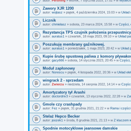
autor:
Pershing
» wtorek, 7 stycznia 2025, 17:02 » w
Wydech
Zawory XJR 1200
autor:
wojtasz
» piątek, 4 października 2024, 15:03 » w
Układ 
Licznik
autor:
chmielasz
» sobota, 23 marca 2024, 15:58 » w
Części, 
Rezystancja TPS czujnik położenia przepustnicy
autor:
auratus1
» czwartek, 18 maja 2023, 09:10 » w
Układ pa
Poszukuję membrany gaźnikowej.
autor:
auratus1
» poniedziałek, 1 maja 2023, 20:42 » w
Układ 
Kupie śrubę spustową paliwa z komory pływako
autor:
gacy666
» sobota, 14 stycznia 2023, 20:45 » w
Części,
Moduł zapłonowy
autor:
Norescu
» piątek, 4 listopada 2022, 20:36 » w
Układ ele
wingrack 2 - sprzedam
autor:
Zwierzu
» niedziela, 14 sierpnia 2022, 14:14 » w
Części
Amortyzatory tył Arashi
autor:
doctordriv3
» czwartek, 13 stycznia 2022, 22:28 » w
Za
Gmole czy crashpady
autor:
Fez
» piątek, 31 grudnia 2021, 21:22 » w
Rama i części
Stelaż Hepco Becker
autor:
joozek1
» środa, 8 grudnia 2021, 21:13 » w
Z kluczem w
Spodnie motocyklowe jeansowe damskie