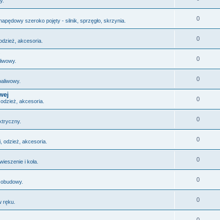
y.
0
napędowy szeroko pojęty - silnik, sprzęgło, skrzynia.
0
odzież, akcesoria.
0
liwowy.
0
paliwowy.
wej
0
 odzież, akcesoria.
0
ktryczny.
0
, odzież, akcesoria.
0
wieszenie i koła.
0
 obudowy.
0
 ręku.