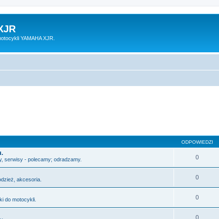
XJR
motocykli YAMAHA XJR.
ODPOWIEDZI
u.
0
y, serwisy - polecamy; odradzamy.
0
odzież, akcesoria.
0
i do motocykli.
0