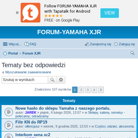
Follow FORUM-YAMAHA XJR
with Tapatalk for Android
VIEW
FREE - on Google Play
FORUM-YAMAHA XJR
Więcej…
FAQ
Zarejestruj się
Zaloguj się
Portal
Forum XJR
zu
Tematy bez odpowiedzi
kaj
Wyszukiwanie zaawansowane
Znaleziono 107 wyników
1
2
3
4
Tematy
Nowe hasło do sklepu Yamaha z naszego portalu.
autor:
JAREK
» piątek, 6 lutego 2026, 13:07 » w
Sklepy, salony, serwisy -
polecamy; odradzamy.
Filtr KN do RP19
autor:
ollencjusz
» wtorek, 9 grudnia 2025, 13:53 » w
Części, odzież, akcesoria.
Interkom sena sc2