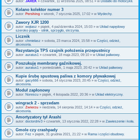
autor:
JAREK
» czwartek, 11 września 2025, 08:51 » w
Dodatki do motocykli.
Kolano kolektor numer 3
autor:
Pershing
» wtorek, 7 stycznia 2025, 17:02 » w
Wydechy.
Zawory XJR 1200
autor:
wojtasz
» piątek, 4 października 2024, 15:03 » w
Układ napędowy
szeroko pojęty - silnik, sprzęgło, skrzynia.
Licznik
autor:
chmielasz
» sobota, 23 marca 2024, 15:58 » w
Części, odzież,
akcesoria.
Rezystancja TPS czujnik położenia przepustnicy
autor:
auratus1
» czwartek, 18 maja 2023, 09:10 » w
Układ paliwowy.
Poszukuję membrany gaźnikowej.
autor:
auratus1
» poniedziałek, 1 maja 2023, 20:42 » w
Układ paliwowy.
Kupie śrubę spustową paliwa z komory pływakowej
autor:
gacy666
» sobota, 14 stycznia 2023, 20:45 » w
Części, odzież,
akcesoria.
Moduł zapłonowy
autor:
Norescu
» piątek, 4 listopada 2022, 20:36 » w
Układ elektryczny.
wingrack 2 - sprzedam
autor:
Zwierzu
» niedziela, 14 sierpnia 2022, 14:14 » w
Części, odzież,
akcesoria.
Amortyzatory tył Arashi
autor:
doctordriv3
» czwartek, 13 stycznia 2022, 22:28 » w
Zawieszenie i koła.
Gmole czy crashpady
autor:
Fez
» piątek, 31 grudnia 2021, 21:22 » w
Rama i części obudowy.