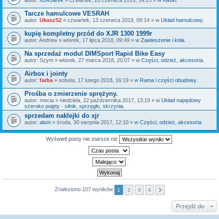
Tarcze hamulcowe VESRAH
autor:
UkaszS2
» czwartek, 13 czerwca 2019, 09:14 » w
Układ hamulcowy.
kupię kompletny przód do XJR 1300 1999r
autor:
Andrew
» wtorek, 17 lipca 2018, 09:49 » w
Zawieszenie i koła.
Na sprzedaż modul DIMSport Rapid Bike Easy
autor:
Szym
» wtorek, 27 marca 2018, 20:07 » w
Części, odzież, akcesoria.
Airbox i jointy
autor:
farba
» sobota, 17 lutego 2018, 16:19 » w
Rama i części obudowy.
Prośba o zmierzenie sprężyny.
autor:
mecia
» niedziela, 22 października 2017, 13:19 » w
Układ napędowy
szeroko pojęty - silnik, sprzęgło, skrzynia.
sprzedam naklejki do xjr
autor:
alum
» środa, 30 sierpnia 2017, 12:10 » w
Części, odzież, akcesoria.
Wyświetl posty nie starsze niż
Znaleziono 107 wyników
1
2
3
4
Przejdź do