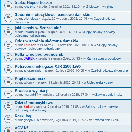
Stelaż Hepco Becker
autor:
joozek1
» środa, 8 grudnia 2021, 21:13 » w
Z kluczem w ręku.
Spodnie motocyklowe jeansowe damskie
autor:
ollencjusz
» piątek, 10 września 2021, 17:44 » w
Części, odzież,
akcesoria.
jaki serwis w Szczecinie?
autor:
kokersi
» piątek, 9 lipca 2021, 16:57 » w
Sklepy, salony, serwisy -
polecamy; odradzamy.
Oddam spodnie skórzane damskie
autor:
Tomson
» czwartek, 10 września 2020, 08:56 » w
Sklepy, salony,
serwisy - polecamy; odradzamy.
Rolki tylne pod podnosnik
autor:
JAREK
» środa, 5 sierpnia 2020, 08:33 » w
Rama i części obudowy.
Potrzebna linka gazu XJR 1200 1995
autor:
andrzejandy
» piątek, 31 lipca 2020, 08:38 » w
Części, odzież, akcesoria.
Prędkościomierz
autor:
wilduck
» piątek, 3 kwietnia 2020, 20:42 » w
Układ elektryczny.
Prosba o wymiary
autor:
maras954
» niedziela, 15 grudnia 2019, 17:34 » w
Zawieszenie i koła.
Odzież motocyklowa
autor:
Łoker
» sobota, 7 grudnia 2019, 21:08 » w
Sklepy, salony, serwisy -
polecamy; odradzamy.
Korki lag
autor:
gacy666
» czwartek, 5 grudnia 2019, 18:52 » w
Zawieszenie i koła.
AGV k5
autor:
XJRJarek
» czwartek, 20 czerwca 2019, 14:25 » w
Kaski.