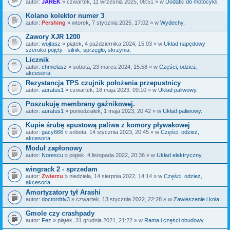
autor:
JAREK
» czwartek, 11 września 2025, 08:51 » w
Dodatki do motocykli.
Kolano kolektor numer 3
autor:
Pershing
» wtorek, 7 stycznia 2025, 17:02 » w
Wydechy.
Zawory XJR 1200
autor:
wojtasz
» piątek, 4 października 2024, 15:03 » w
Układ napędowy
szeroko pojęty - silnik, sprzęgło, skrzynia.
Licznik
autor:
chmielasz
» sobota, 23 marca 2024, 15:58 » w
Części, odzież,
akcesoria.
Rezystancja TPS czujnik położenia przepustnicy
autor:
auratus1
» czwartek, 18 maja 2023, 09:10 » w
Układ paliwowy.
Poszukuję membrany gaźnikowej.
autor:
auratus1
» poniedziałek, 1 maja 2023, 20:42 » w
Układ paliwowy.
Kupie śrubę spustową paliwa z komory pływakowej
autor:
gacy666
» sobota, 14 stycznia 2023, 20:45 » w
Części, odzież,
akcesoria.
Moduł zapłonowy
autor:
Norescu
» piątek, 4 listopada 2022, 20:36 » w
Układ elektryczny.
wingrack 2 - sprzedam
autor:
Zwierzu
» niedziela, 14 sierpnia 2022, 14:14 » w
Części, odzież,
akcesoria.
Amortyzatory tył Arashi
autor:
doctordriv3
» czwartek, 13 stycznia 2022, 22:28 » w
Zawieszenie i koła.
Gmole czy crashpady
autor:
Fez
» piątek, 31 grudnia 2021, 21:22 » w
Rama i części obudowy.