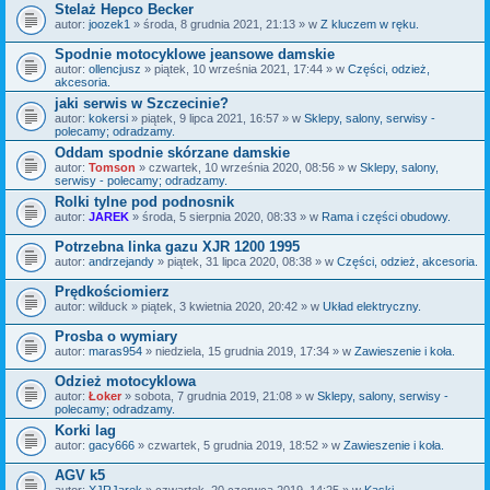
Stelaż Hepco Becker
autor:
joozek1
» środa, 8 grudnia 2021, 21:13 » w
Z kluczem w ręku.
Spodnie motocyklowe jeansowe damskie
autor:
ollencjusz
» piątek, 10 września 2021, 17:44 » w
Części, odzież,
akcesoria.
jaki serwis w Szczecinie?
autor:
kokersi
» piątek, 9 lipca 2021, 16:57 » w
Sklepy, salony, serwisy -
polecamy; odradzamy.
Oddam spodnie skórzane damskie
autor:
Tomson
» czwartek, 10 września 2020, 08:56 » w
Sklepy, salony,
serwisy - polecamy; odradzamy.
Rolki tylne pod podnosnik
autor:
JAREK
» środa, 5 sierpnia 2020, 08:33 » w
Rama i części obudowy.
Potrzebna linka gazu XJR 1200 1995
autor:
andrzejandy
» piątek, 31 lipca 2020, 08:38 » w
Części, odzież, akcesoria.
Prędkościomierz
autor:
wilduck
» piątek, 3 kwietnia 2020, 20:42 » w
Układ elektryczny.
Prosba o wymiary
autor:
maras954
» niedziela, 15 grudnia 2019, 17:34 » w
Zawieszenie i koła.
Odzież motocyklowa
autor:
Łoker
» sobota, 7 grudnia 2019, 21:08 » w
Sklepy, salony, serwisy -
polecamy; odradzamy.
Korki lag
autor:
gacy666
» czwartek, 5 grudnia 2019, 18:52 » w
Zawieszenie i koła.
AGV k5
autor:
XJRJarek
» czwartek, 20 czerwca 2019, 14:25 » w
Kaski.