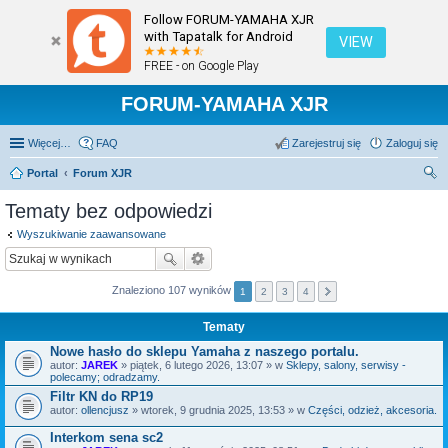
Follow FORUM-YAMAHA XJR
with Tapatalk for Android
VIEW
FREE - on Google Play
FORUM-YAMAHA XJR
Więcej…
FAQ
Zarejestruj się
Zaloguj się
Portal
Forum XJR
zu
Tematy bez odpowiedzi
kaj
Wyszukiwanie zaawansowane
Znaleziono 107 wyników
1
2
3
4
Tematy
Nowe hasło do sklepu Yamaha z naszego portalu.
autor:
JAREK
» piątek, 6 lutego 2026, 13:07 » w
Sklepy, salony, serwisy -
polecamy; odradzamy.
Filtr KN do RP19
autor:
ollencjusz
» wtorek, 9 grudnia 2025, 13:53 » w
Części, odzież, akcesoria.
Interkom sena sc2