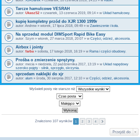
Tarcze hamulcowe VESRAH
autor:
UkaszS2
» czwartek, 13 czerwca 2019, 09:14 » w
Układ hamulcowy.
kupię kompletny przód do XJR 1300 1999r
autor:
Andrew
» wtorek, 17 lipca 2018, 09:49 » w
Zawieszenie i koła.
Na sprzedaż modul DIMSport Rapid Bike Easy
autor:
Szym
» wtorek, 27 marca 2018, 20:07 » w
Części, odzież, akcesoria.
Airbox i jointy
autor:
farba
» sobota, 17 lutego 2018, 16:19 » w
Rama i części obudowy.
Prośba o zmierzenie sprężyny.
autor:
mecia
» niedziela, 22 października 2017, 13:19 » w
Układ napędowy
szeroko pojęty - silnik, sprzęgło, skrzynia.
sprzedam naklejki do xjr
autor:
alum
» środa, 30 sierpnia 2017, 12:10 » w
Części, odzież, akcesoria.
Wyświetl posty nie starsze niż
Znaleziono 107 wyników
1
2
3
4
Przejdź do