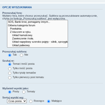
OPCJE WYSZUKIWANIA
Przeszukaj fora:
Wybierz fora, które chcesz przeszukać. Subfora są przeszukiwane automatycznie,
chyba że funkcja „Przeszukuj subfora”, jest wyłączona.
Przeszukaj subfora:
Tak
Nie
Szukaj w:
Temat i treść posta
Tylko treść posta
Tylko tytuły tematów
Tylko pierwszy post tematu
Wyświetl wyniki jako:
Posty
Tematy
Sortuj wyniki wg:
Rosnąco
Malejąco