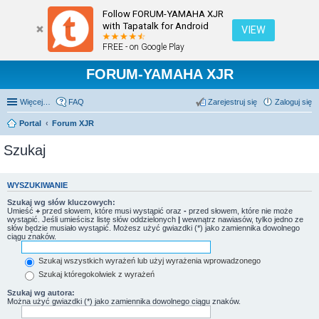
Follow FORUM-YAMAHA XJR
with Tapatalk for Android
VIEW
FREE - on Google Play
FORUM-YAMAHA XJR
Więcej…
FAQ
Zarejestruj się
Zaloguj się
Portal
Forum XJR
Szukaj
WYSZUKIWANIE
Szukaj wg słów kluczowych:
Umieść
+
przed słowem, które musi wystąpić oraz
-
przed słowem, które nie może
wystąpić. Jeśli umieścisz listę słów oddzielonych
|
wewnątrz nawiasów, tylko jedno ze
słów będzie musiało wystąpić. Możesz użyć gwiazdki (*) jako zamiennika dowolnego
ciągu znaków.
Szukaj wszystkich wyrażeń lub użyj wyrażenia wprowadzonego
Szukaj któregokolwiek z wyrażeń
Szukaj wg autora:
Można użyć gwiazdki (*) jako zamiennika dowolnego ciągu znaków.