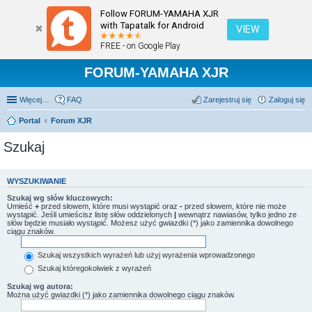
Follow FORUM-YAMAHA XJR
with Tapatalk for Android
VIEW
FREE - on Google Play
FORUM-YAMAHA XJR
Więcej…
FAQ
Zarejestruj się
Zaloguj się
Portal
Forum XJR
Szukaj
WYSZUKIWANIE
Szukaj wg słów kluczowych:
Umieść
+
przed słowem, które musi wystąpić oraz
-
przed słowem, które nie może
wystąpić. Jeśli umieścisz listę słów oddzielonych
|
wewnątrz nawiasów, tylko jedno ze
słów będzie musiało wystąpić. Możesz użyć gwiazdki (*) jako zamiennika dowolnego
ciągu znaków.
Szukaj wszystkich wyrażeń lub użyj wyrażenia wprowadzonego
Szukaj któregokolwiek z wyrażeń
Szukaj wg autora:
Można użyć gwiazdki (*) jako zamiennika dowolnego ciągu znaków.