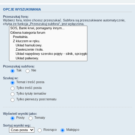
OPCJE WYSZUKIWANIA
Przeszukaj fora:
Wybierz fora, które chcesz przeszukać. Subfora są przeszukiwane automatycznie,
chyba że funkcja „Przeszukuj subfora”, jest wyłączona.
Przeszukaj subfora:
Tak
Nie
Szukaj w:
Temat i treść posta
Tylko treść posta
Tylko tytuły tematów
Tylko pierwszy post tematu
Wyświetl wyniki jako:
Posty
Tematy
Sortuj wyniki wg:
Rosnąco
Malejąco