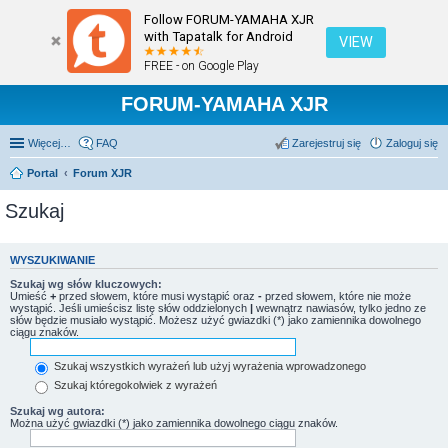
Follow FORUM-YAMAHA XJR
with Tapatalk for Android
VIEW
FREE - on Google Play
FORUM-YAMAHA XJR
Więcej…
FAQ
Zarejestruj się
Zaloguj się
Portal
Forum XJR
Szukaj
WYSZUKIWANIE
Szukaj wg słów kluczowych:
Umieść
+
przed słowem, które musi wystąpić oraz
-
przed słowem, które nie może
wystąpić. Jeśli umieścisz listę słów oddzielonych
|
wewnątrz nawiasów, tylko jedno ze
słów będzie musiało wystąpić. Możesz użyć gwiazdki (*) jako zamiennika dowolnego
ciągu znaków.
Szukaj wszystkich wyrażeń lub użyj wyrażenia wprowadzonego
Szukaj któregokolwiek z wyrażeń
Szukaj wg autora:
Można użyć gwiazdki (*) jako zamiennika dowolnego ciągu znaków.