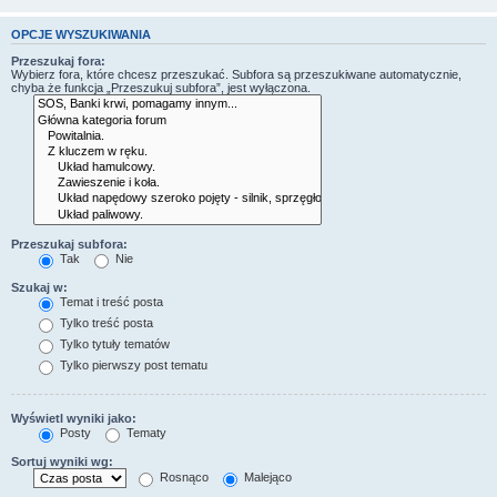
OPCJE WYSZUKIWANIA
Przeszukaj fora:
Wybierz fora, które chcesz przeszukać. Subfora są przeszukiwane automatycznie,
chyba że funkcja „Przeszukuj subfora”, jest wyłączona.
Przeszukaj subfora:
Tak
Nie
Szukaj w:
Temat i treść posta
Tylko treść posta
Tylko tytuły tematów
Tylko pierwszy post tematu
Wyświetl wyniki jako:
Posty
Tematy
Sortuj wyniki wg:
Rosnąco
Malejąco