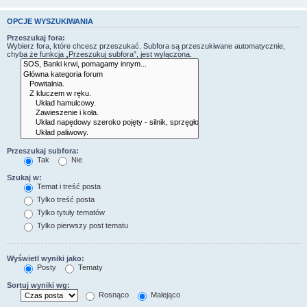
OPCJE WYSZUKIWANIA
Przeszukaj fora:
Wybierz fora, które chcesz przeszukać. Subfora są przeszukiwane automatycznie,
chyba że funkcja „Przeszukuj subfora”, jest wyłączona.
Przeszukaj subfora:
Tak
Nie
Szukaj w:
Temat i treść posta
Tylko treść posta
Tylko tytuły tematów
Tylko pierwszy post tematu
Wyświetl wyniki jako:
Posty
Tematy
Sortuj wyniki wg:
Rosnąco
Malejąco