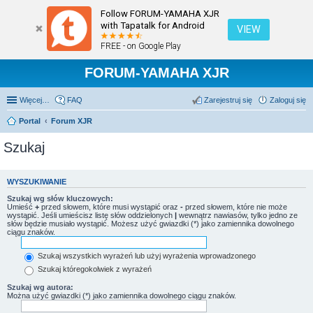
Follow FORUM-YAMAHA XJR
with Tapatalk for Android
VIEW
FREE - on Google Play
FORUM-YAMAHA XJR
Więcej…
FAQ
Zarejestruj się
Zaloguj się
Portal
Forum XJR
Szukaj
WYSZUKIWANIE
Szukaj wg słów kluczowych:
Umieść
+
przed słowem, które musi wystąpić oraz
-
przed słowem, które nie może
wystąpić. Jeśli umieścisz listę słów oddzielonych
|
wewnątrz nawiasów, tylko jedno ze
słów będzie musiało wystąpić. Możesz użyć gwiazdki (*) jako zamiennika dowolnego
ciągu znaków.
Szukaj wszystkich wyrażeń lub użyj wyrażenia wprowadzonego
Szukaj któregokolwiek z wyrażeń
Szukaj wg autora:
Można użyć gwiazdki (*) jako zamiennika dowolnego ciągu znaków.