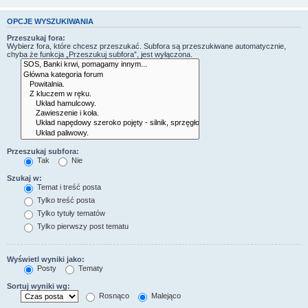
OPCJE WYSZUKIWANIA
Przeszukaj fora:
Wybierz fora, które chcesz przeszukać. Subfora są przeszukiwane automatycznie,
chyba że funkcja „Przeszukuj subfora”, jest wyłączona.
Przeszukaj subfora:
Tak
Nie
Szukaj w:
Temat i treść posta
Tylko treść posta
Tylko tytuły tematów
Tylko pierwszy post tematu
Wyświetl wyniki jako:
Posty
Tematy
Sortuj wyniki wg:
Rosnąco
Malejąco