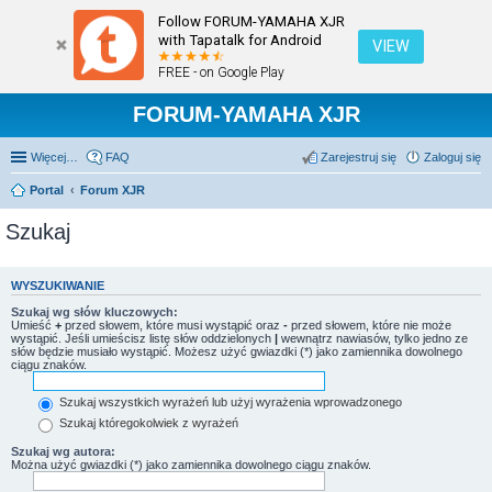
Follow FORUM-YAMAHA XJR
with Tapatalk for Android
VIEW
FREE - on Google Play
FORUM-YAMAHA XJR
Więcej…
FAQ
Zarejestruj się
Zaloguj się
Portal
Forum XJR
Szukaj
WYSZUKIWANIE
Szukaj wg słów kluczowych:
Umieść
+
przed słowem, które musi wystąpić oraz
-
przed słowem, które nie może
wystąpić. Jeśli umieścisz listę słów oddzielonych
|
wewnątrz nawiasów, tylko jedno ze
słów będzie musiało wystąpić. Możesz użyć gwiazdki (*) jako zamiennika dowolnego
ciągu znaków.
Szukaj wszystkich wyrażeń lub użyj wyrażenia wprowadzonego
Szukaj któregokolwiek z wyrażeń
Szukaj wg autora:
Można użyć gwiazdki (*) jako zamiennika dowolnego ciągu znaków.