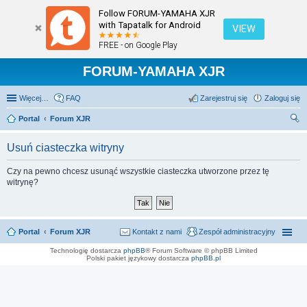
Follow FORUM-YAMAHA XJR
with Tapatalk for Android
VIEW
FREE - on Google Play
FORUM-YAMAHA XJR
Więcej…
FAQ
Zarejestruj się
Zaloguj się
Portal
Forum XJR
zu
Usuń ciasteczka witryny
kaj
Czy na pewno chcesz usunąć wszystkie ciasteczka utworzone przez tę
witrynę?
Portal
Forum XJR
Kontakt z nami
Zespół administracyjny
Technologię dostarcza
phpBB
® Forum Software © phpBB Limited
Polski pakiet językowy dostarcza
phpBB.pl