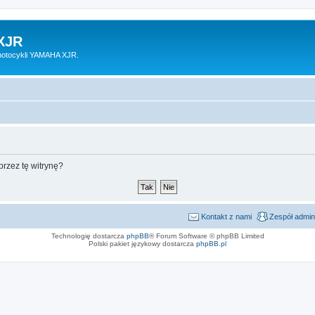
XJR
motocykli YAMAHA XJR.
rzez tę witrynę?
Kontakt z nami
Zespół admin
Technologię dostarcza
phpBB
® Forum Software © phpBB Limited
Polski pakiet językowy dostarcza
phpBB.pl