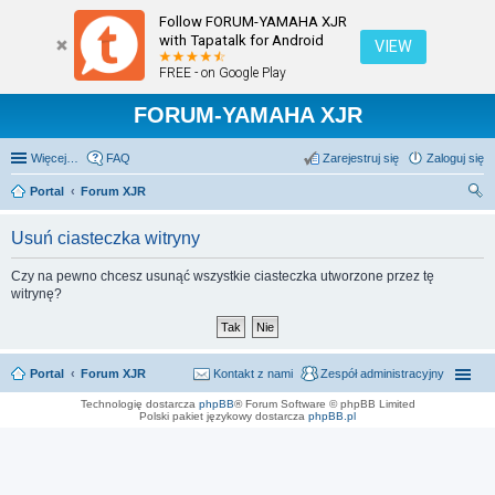
Follow FORUM-YAMAHA XJR
with Tapatalk for Android
VIEW
FREE - on Google Play
FORUM-YAMAHA XJR
Więcej…
FAQ
Zarejestruj się
Zaloguj się
Portal
Forum XJR
zu
Usuń ciasteczka witryny
kaj
Czy na pewno chcesz usunąć wszystkie ciasteczka utworzone przez tę
witrynę?
Portal
Forum XJR
Kontakt z nami
Zespół administracyjny
Technologię dostarcza
phpBB
® Forum Software © phpBB Limited
Polski pakiet językowy dostarcza
phpBB.pl