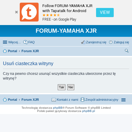
Follow FORUM-YAMAHA XJR
with Tapatalk for Android
VIEW
FREE - on Google Play
FORUM-YAMAHA XJR
Więcej…
FAQ
Zarejestruj się
Zaloguj się
Portal
Forum XJR
zu
Usuń ciasteczka witryny
kaj
Czy na pewno chcesz usunąć wszystkie ciasteczka utworzone przez tę
witrynę?
Portal
Forum XJR
Kontakt z nami
Zespół administracyjny
Technologię dostarcza
phpBB
® Forum Software © phpBB Limited
Polski pakiet językowy dostarcza
phpBB.pl