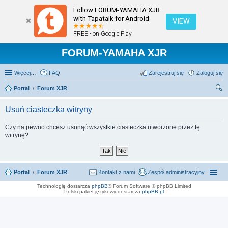
Follow FORUM-YAMAHA XJR
with Tapatalk for Android
VIEW
FREE - on Google Play
FORUM-YAMAHA XJR
Więcej…
FAQ
Zarejestruj się
Zaloguj się
Portal
Forum XJR
zu
Usuń ciasteczka witryny
kaj
Czy na pewno chcesz usunąć wszystkie ciasteczka utworzone przez tę
witrynę?
Portal
Forum XJR
Kontakt z nami
Zespół administracyjny
Technologię dostarcza
phpBB
® Forum Software © phpBB Limited
Polski pakiet językowy dostarcza
phpBB.pl