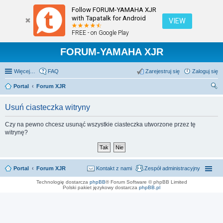
Follow FORUM-YAMAHA XJR
with Tapatalk for Android
VIEW
FREE - on Google Play
FORUM-YAMAHA XJR
Więcej…
FAQ
Zarejestruj się
Zaloguj się
Portal
Forum XJR
zu
Usuń ciasteczka witryny
kaj
Czy na pewno chcesz usunąć wszystkie ciasteczka utworzone przez tę
witrynę?
Portal
Forum XJR
Kontakt z nami
Zespół administracyjny
Technologię dostarcza
phpBB
® Forum Software © phpBB Limited
Polski pakiet językowy dostarcza
phpBB.pl