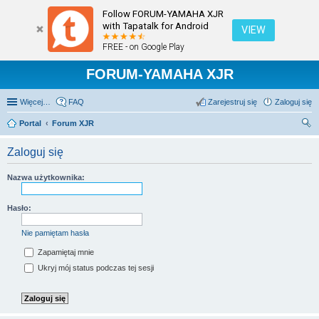
Follow FORUM-YAMAHA XJR
with Tapatalk for Android
VIEW
FREE - on Google Play
FORUM-YAMAHA XJR
Więcej…
FAQ
Zarejestruj się
Zaloguj się
Portal
Forum XJR
zu
Zaloguj się
kaj
Nazwa użytkownika:
Hasło:
Nie pamiętam hasła
Zapamiętaj mnie
Ukryj mój status podczas tej sesji