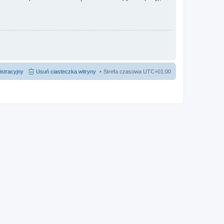
istracyjny
Usuń ciasteczka witryny
Strefa czasowa
UTC+01:00