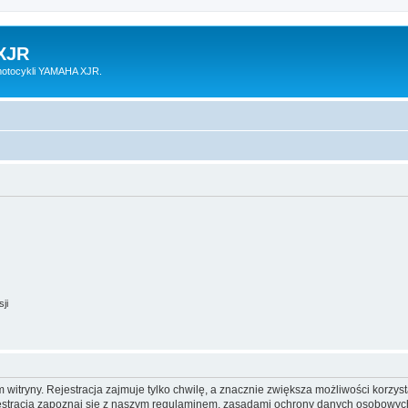
XJR
motocykli YAMAHA XJR.
ji
itryny. Rejestracja zajmuje tylko chwilę, a znacznie zwiększa możliwości korzyst
stracją zapoznaj się z naszym regulaminem, zasadami ochrony danych osobowych