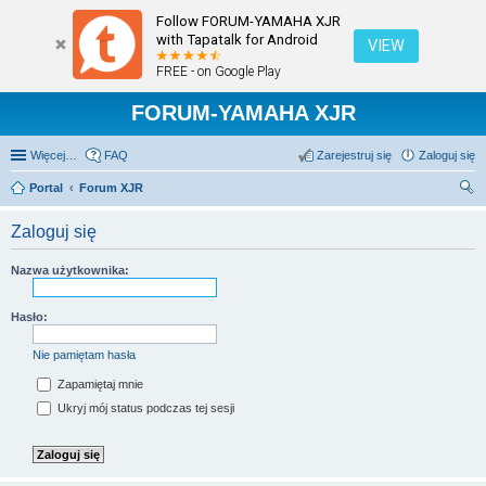
Follow FORUM-YAMAHA XJR
with Tapatalk for Android
VIEW
FREE - on Google Play
FORUM-YAMAHA XJR
Więcej…
FAQ
Zarejestruj się
Zaloguj się
Portal
Forum XJR
zu
Zaloguj się
kaj
Nazwa użytkownika:
Hasło:
Nie pamiętam hasła
Zapamiętaj mnie
Ukryj mój status podczas tej sesji