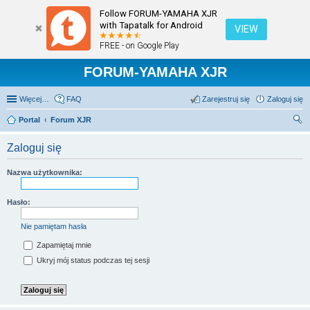
Follow FORUM-YAMAHA XJR
with Tapatalk for Android
VIEW
FREE - on Google Play
FORUM-YAMAHA XJR
Więcej…
FAQ
Zarejestruj się
Zaloguj się
Portal
Forum XJR
zu
Zaloguj się
kaj
Nazwa użytkownika:
Hasło:
Nie pamiętam hasła
Zapamiętaj mnie
Ukryj mój status podczas tej sesji