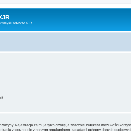
XJR
motocykli YAMAHA XJR.
ji
itryny. Rejestracja zajmuje tylko chwilę, a znacznie zwiększa możliwości korzyst
stracją zapoznaj się z naszym regulaminem, zasadami ochrony danych osobowych