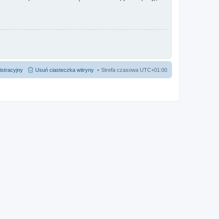
istracyjny
Usuń ciasteczka witryny
Strefa czasowa
UTC+01:00