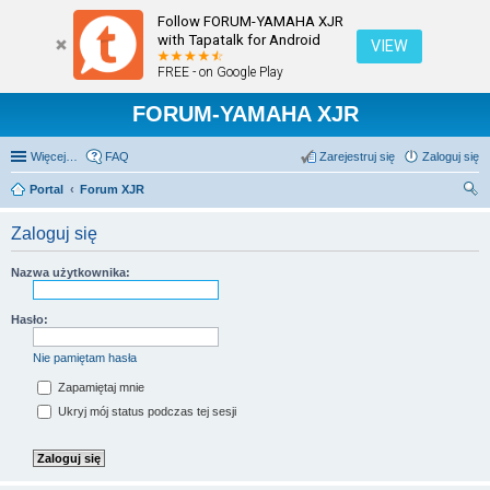
Follow FORUM-YAMAHA XJR
with Tapatalk for Android
VIEW
FREE - on Google Play
FORUM-YAMAHA XJR
Więcej…
FAQ
Zarejestruj się
Zaloguj się
Portal
Forum XJR
zu
Zaloguj się
kaj
Nazwa użytkownika:
Hasło:
Nie pamiętam hasła
Zapamiętaj mnie
Ukryj mój status podczas tej sesji