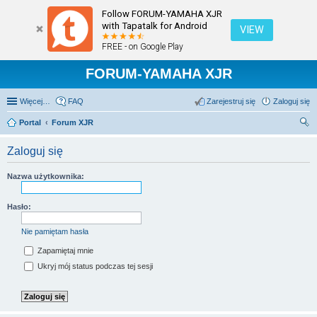
Follow FORUM-YAMAHA XJR
with Tapatalk for Android
VIEW
FREE - on Google Play
FORUM-YAMAHA XJR
Więcej…
FAQ
Zarejestruj się
Zaloguj się
Portal
Forum XJR
zu
Zaloguj się
kaj
Nazwa użytkownika:
Hasło:
Nie pamiętam hasła
Zapamiętaj mnie
Ukryj mój status podczas tej sesji