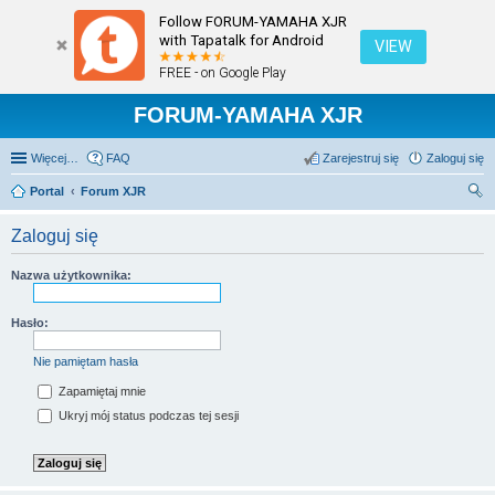
Follow FORUM-YAMAHA XJR
with Tapatalk for Android
VIEW
FREE - on Google Play
FORUM-YAMAHA XJR
Więcej…
FAQ
Zarejestruj się
Zaloguj się
Portal
Forum XJR
zu
Zaloguj się
kaj
Nazwa użytkownika:
Hasło:
Nie pamiętam hasła
Zapamiętaj mnie
Ukryj mój status podczas tej sesji