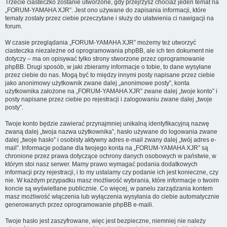
Trzecie ciasteczko zostanie utworzone, gdy przejrzysz chociaż jeden temat na
„FORUM-YAMAHA XJR”. Jest ono używane do zapisania informacji, które
tematy zostały przez ciebie przeczytane i służy do ułatwienia ci nawigacji na
forum.
W czasie przeglądania „FORUM-YAMAHA XJR” możemy też utworzyć
ciasteczka niezależne od oprogramowania phpBB, ale ich ten dokument nie
dotyczy – ma on opisywać tylko strony stworzone przez oprogramowanie
phpBB. Drugi sposób, w jaki zbieramy informacje o tobie, to dane wysyłane
przez ciebie do nas. Mogą być to między innymi posty napisane przez ciebie
jako anonimowy użytkownik zwane dalej „anonimowe posty”, konta
użytkownika założone na „FORUM-YAMAHA XJR” zwane dalej „twoje konto” i
posty napisane przez ciebie po rejestracji i zalogowaniu zwane dalej „twoje
posty”.
Twoje konto będzie zawierać przynajmniej unikalną identyfikacyjną nazwę
zwaną dalej „twoja nazwa użytkownika”, hasło używane do logowania zwane
dalej „twoje hasło” i osobisty aktywny adres e-mail zwany dalej „twój adres e-
mail”. Informacje podane dla twojego konta na „FORUM-YAMAHA XJR” są
chronione przez prawa dotyczące ochrony danych osobowych w państwie, w
którym stoi nasz serwer. Mamy prawo wymagać podania dodatkowych
informacji przy rejestracji, i to my ustalamy czy podanie ich jest konieczne, czy
nie. W każdym przypadku masz możliwość wybrania, które informacje o twoim
koncie są wyświetlane publicznie. Co więcej, w panelu zarządzania kontem
masz możliwość włączenia lub wyłączenia wysyłania do ciebie automatycznie
generowanych przez oprogramowanie phpBB e-maili.
Twoje hasło jest zaszyfrowane, więc jest bezpieczne, niemniej nie należy