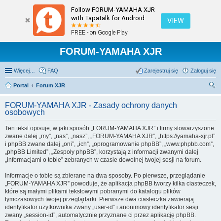
Follow FORUM-YAMAHA XJR
with Tapatalk for Android
VIEW
FREE - on Google Play
FORUM-YAMAHA XJR
Więcej…
FAQ
Zarejestruj się
Zaloguj się
Portal
Forum XJR
zu
FORUM-YAMAHA XJR - Zasady ochrony danych
kaj
osobowych
Ten tekst opisuje, w jaki sposób „FORUM-YAMAHA XJR” i firmy stowarzyszone
zwane dalej „my”, „nas”, „nasz”, „FORUM-YAMAHA XJR”, „https://yamaha-xjr.pl”
i phpBB zwane dalej „oni”, „ich”, „oprogramowanie phpBB”, „www.phpbb.com”,
„phpBB Limited”, „Zespoły phpBB”, korzystają z informacji zwanymi dalej
„informacjami o tobie” zebranych w czasie dowolnej twojej sesji na forum.
Informacje o tobie są zbierane na dwa sposoby. Po pierwsze, przeglądanie
„FORUM-YAMAHA XJR” powoduje, że aplikacja phpBB tworzy kilka ciasteczek,
które są małymi plikami tekstowymi pobranymi do katalogu plików
tymczasowych twojej przeglądarki. Pierwsze dwa ciasteczka zawierają
identyfikator użytkownika zwany „user-id” i anonimowy identyfikator sesji
zwany „session-id”, automatycznie przyznane ci przez aplikację phpBB.